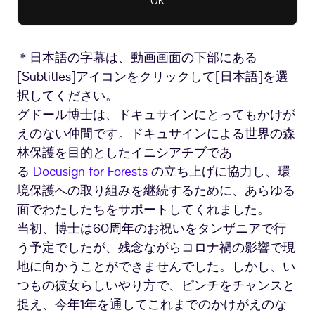
OK
ス
を
閉
じ
＊日本語の字幕は、動画画面の下部にある
る
[Subtitles]アイコンをクリックして[日本語]を選
択してください。
グドール博士は、ドキュサインにとってもかけが
えのない仲間です。ドキュサインによる世界の森
林保護を目的としたイニシアチブであ
る
Docusign for Forests
の立ち上げに協力し、環
境保護への取り組みを継続するために、あらゆる
面でわたしたちをサポートしてくれました。
当初、博士は60周年のお祝いをタンザニアで行
う予定でしたが、残念ながらコロナ禍の影響で現
地に向かうことができませんでした。しかし、い
つもの彼女らしいやり方で、ピンチをチャンスと
捉え、今年1年を通してこれまでのかけがえのな