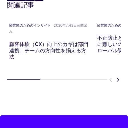
関連記事
に
リ
に
に
共
ッ
共
共
有
プ
有
有
ボ
経営陣のためのインサイト
2026年7月2日公開済
経営陣のためのイ
ー
み
ド
不正防止と顧
に
顧客体験（CX）向上のカギは部門
に難しいのか？
コ
連携｜チームの方向性を揃える方
ローバル調査
ピ
法
ー
Previous
Next