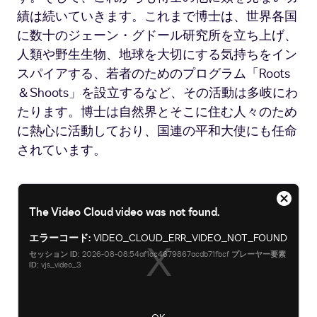
績は続いていきます。これまで博士は、世界各国
に数十のジェーン・グドール研究所を立ち上げ、
人類や野生生物、地球を大切にする気持ちをイン
スパイアする、若者のためのプログラム「Roots
＆Shoots」を設立するなど、その活動は多岐にわ
たります。博士は自然界とそこに住む人々のため
に熱心に活動しており、国連の平和大使にも任命
されています。
This
ダ
The Video Cloud video was not found.
is
イ
a
ア
エラーコード:
VIDEO_CLOUD_ERR_VIDEO_NOT_FOUND
modal
ロ
window.
セッション ID:
2026-08-08:54af1cc4679867acdb71fbcf
プレーヤー要素
グ
ID:
vjs_video_3
ボ
ッ
ク