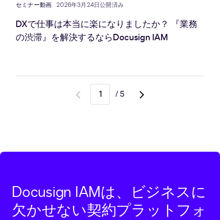
セミナー動画
2026年3月24日公開済み
DXで仕事は本当に楽になりましたか？ 『業務
の渋滞』を解決するならDocusign IAM
/
5
Go
Go
to
to
previous
next
page
page,
page
2
Docusign IAMは、ビジネスに
欠かせない契約プラットフォ