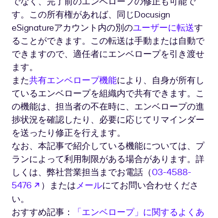
でなく、完了前のエンベロープの修正も可能で
す。この所有権があれば、同じDocusign
eSignatureアカウント内の別の
ユーザーに転送
す
ることができます。この転送は手動または自動で
できますので、適任者にエンベロープを引き渡せ
ます。
また
共有エンベロープ機能
により、自身が所有し
ているエンベロープを組織内で共有できます。こ
の機能は、担当者の不在時に、エンベロープの進
捗状況を確認したり、必要に応じてリマインダー
を送ったり修正を行えます。
なお、本記事で紹介している機能については、プ
ランによって利用制限がある場合があります。詳
しくは、弊社営業担当までお電話（
03-4588-
新しいタブで開く
5476
）または
メール
にてお問い合わせくださ
い。
おすすめ記事：
「エンベロープ」に関するよくあ