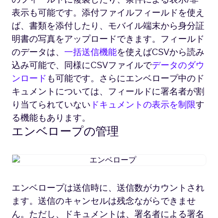
表示も可能です。添付ファイルフィールドを使え
ば、書類を添付したり、モバイル端末から身分証
明書の写真をアップロードできます。フィールド
のデータは、
一括送信機能
を使えばCSVから読み
込み可能で、同様にCSVファイルで
データのダウ
ンロード
も可能です。さらにエンベロープ中のド
キュメントについては、フィールドに署名者が割
り当てられていない
ドキュメントの表示を制限
す
る機能もあります。
エンベロープの管理
エ
ン
ベ
エンベロープは送信時に、送信数がカウントされ
ロ
ます。送信のキャンセルは残念ながらできませ
ー
プ
ん。ただし、ドキュメントは、署名者による署名