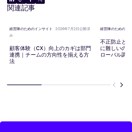
LinkedIn
ク
Facebook
X
関連記事
に
リ
に
に
共
ッ
共
共
有
プ
有
有
ボ
経営陣のためのインサイト
2026年7月2日公開済
経営陣のためのイ
ー
み
ド
不正防止と顧
に
顧客体験（CX）向上のカギは部門
に難しいのか？
コ
連携｜チームの方向性を揃える方
ローバル調査
ピ
法
ー
Previous
Next