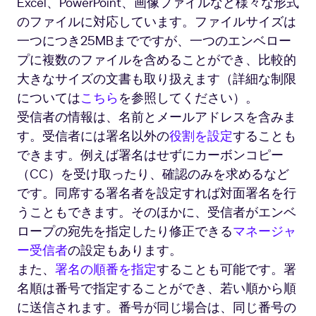
Excel、PowerPoint、画像ファイルなど様々な形式
のファイルに対応しています。ファイルサイズは
一つにつき25MBまでですが、一つのエンベロー
プに複数のファイルを含めることができ、比較的
大きなサイズの文書も取り扱えます（詳細な制限
については
こちら
を参照してください）。
受信者の情報は、名前とメールアドレスを含みま
す。受信者には署名以外の
役割を設定
することも
できます。例えば署名はせずにカーボンコピー
（CC）を受け取ったり、確認のみを求めるなど
です。同席する署名者を設定すれば対面署名を行
うこともできます。そのほかに、受信者がエンベ
ロープの宛先を指定したり修正できる
マネージャ
ー受信者
の設定もあります。
また、
署名の順番を指定
することも可能です。署
名順は番号で指定することができ、若い順から順
に送信されます。番号が同じ場合は、同じ番号の