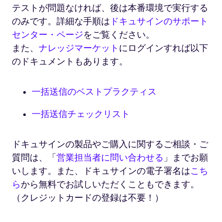
ベ
テストが問題なければ、後は本番環境で実行する
ロ
のみです。詳細な手順は
ドキュサインのサポート
ー
プ
センター・ページ
をご覧ください。
の
また、
ナレッジマーケット
にログインすれば以下
受
のドキュメントもあります。
信
者
を
一括送信のベストプラクティス
追
加
一括送信チェックリスト
ドキュサインの製品やご購入に関するご相談・ご
質問は、「
営業担当者に問い合わせる
」までお願
いします。また、ドキュサインの電子署名は
こち
ら
から無料でお試しいただくこともできます。
（クレジットカードの登録は不要！）