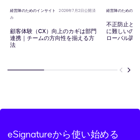
有
プ
有
有
ボ
経営陣のためのインサイト
2026年7月2日公開済
経営陣のためのイ
ー
み
ド
不正防止と顧
に
顧客体験（CX）向上のカギは部門
に難しいのか？
コ
連携｜チームの方向性を揃える方
ローバル調査
ピ
法
ー
Previous
Next
eSignatureから使い始める