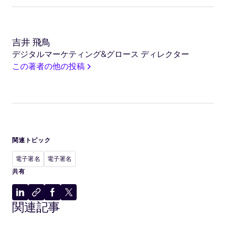
吉井 飛鳥
デジタルマーケティング&グロース ディレクター
この著者の他の投稿
関連トピック
電子署名
電子署名
共有
LinkedIn
ク
Facebook
X
関連記事
に
リ
に
に
共
ッ
共
共