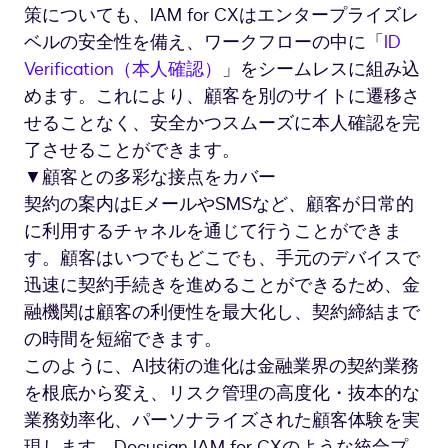
策についても、IAM for CXはエンタープライズレ
ベルの安全性を備え、ワークフローの中に「
ID
Verification（本人確認）
」をシームレスに組み込
めます。これにより、顧客を別のサイトに遷移さ
せることなく、安全かつスムーズに本人確認を完
了させることができます。
▼顧客との多彩な接点をカバー
契約の案内はEメールやSMSなど、顧客が日常的
に利用するチャネルを通じて行うことができま
す。顧客はいつでもどこでも、手元のデバイスで
迅速に契約手続きを進めることができるため、金
融機関は顧客の利便性を最大化し、契約締結まで
の時間を短縮できます。
このように、AI技術の進化は金融業界の契約業務
を根底から変え、リスク管理の高度化・抜本的な
業務効率化、パーソナライズされた顧客体験を実
現します。Docusign IAM for CXのような統合プ