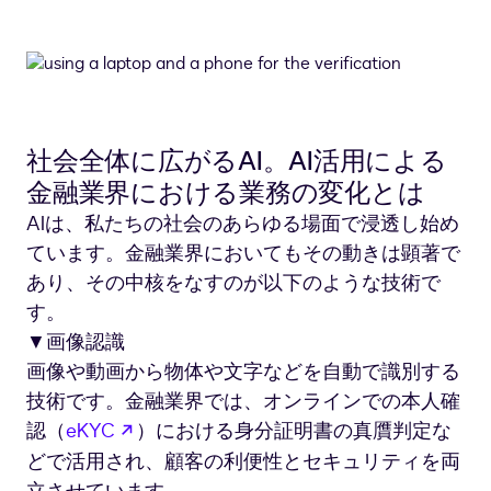
社会全体に広がるAI。AI活用による
金融業界における業務の変化とは
AIは、私たちの社会のあらゆる場面で浸透し始め
ています。金融業界においてもその動きは顕著で
あり、その中核をなすのが以下のような技術で
す。
▼画像認識
画像や動画から物体や文字などを自動で識別する
技術です。金融業界では、オンラインでの本人確
新しいタブで開く
認（
eKYC
）における身分証明書の真贋判定な
どで活用され、顧客の利便性とセキュリティを両