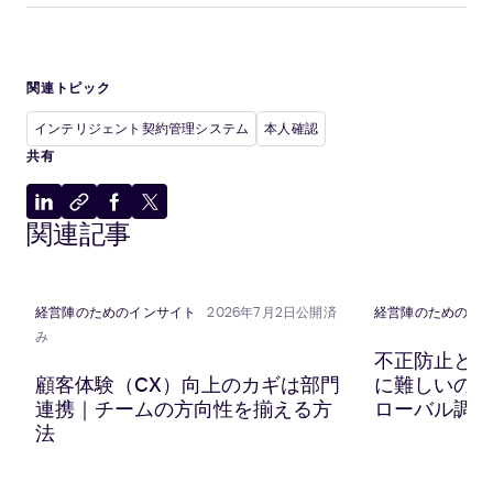
関連トピック
インテリジェント契約管理システム
本人確認
共有
LinkedIn
ク
Facebook
X
関連記事
に
リ
に
に
共
ッ
共
共
有
プ
有
有
ボ
経営陣のためのインサイト
2026年7月2日公開済
経営陣のためのイ
ー
み
ド
不正防止と顧
に
顧客体験（CX）向上のカギは部門
に難しいのか？
コ
連携｜チームの方向性を揃える方
ローバル調査
ピ
法
ー