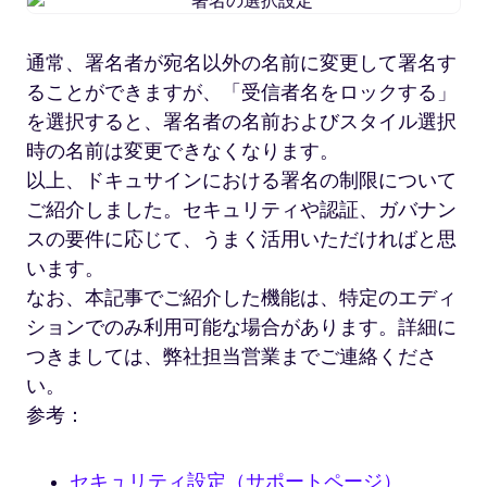
署
名
の
通常、署名者が宛名以外の名前に変更して署名す
選
ることができますが、「受信者名をロックする」
択
設
を選択すると、署名者の名前およびスタイル選択
定
時の名前は変更できなくなります。
以上、ドキュサインにおける署名の制限について
ご紹介しました。セキュリティや認証、ガバナン
スの要件に応じて、うまく活用いただければと思
います。
なお、本記事でご紹介した機能は、特定のエディ
ションでのみ利用可能な場合があります。詳細に
つきましては、弊社担当営業までご連絡くださ
い。
参考：
セキュリティ設定（サポートページ）