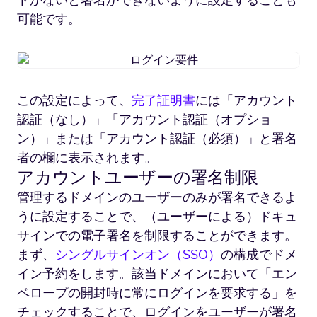
トがないと署名ができないように設定することも
可能です。
ロ
グ
イ
この設定によって、
完了証明書
には「アカウント
ン
認証（なし）」「アカウント認証（オプショ
要
件
ン）」または「アカウント認証（必須）」と署名
者の欄に表示されます。
アカウントユーザーの署名制限
管理するドメインのユーザーのみが署名できるよ
うに設定することで、（ユーザーによる）ドキュ
サインでの電子署名を制限することができます。
まず、
シングルサインオン（SSO）
の構成でドメ
イン予約をします。該当ドメインにおいて「エン
ベロープの開封時に常にログインを要求する」を
チェックすることで、ログインをユーザーが署名