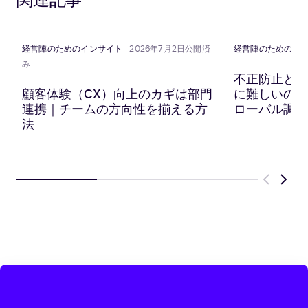
関連記事
に
リ
に
に
共
ッ
共
共
有
プ
有
有
ボ
経営陣のためのインサイト
2026年7月2日公開済
経営陣のためのイ
ー
み
ド
不正防止と顧
に
顧客体験（CX）向上のカギは部門
に難しいのか？
コ
連携｜チームの方向性を揃える方
ローバル調査
ピ
法
ー
Previous
Next