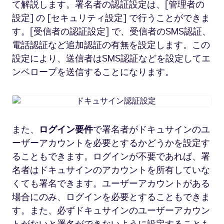
て解説します。署名者の認証設定は、[管理者の
設定] の [セキュリティ設定] で行うことができま
す。[受信者の認証設定] で、受信者のSMS認証、
電話認証など追加認証の有無を設定します。この
設定により、送信者はSMS認証などを設定してエ
ンベロープを送信することになります。
ド
キ
ュ
また、
ログイン要件
で署名者がドキュサインのユ
サ
ーザーアカウントを必要とするかどうかを設定す
イ
ン
ることもできます。ログインが不要であれば、署
認
名者はドキュサインのアカウントを所有していな
証
くても署名できます。ユーザーアカウントがある
設
場合にのみ、ログインを必要とすることもできま
定
す。また、必ずドキュサインのユーザーアカウン