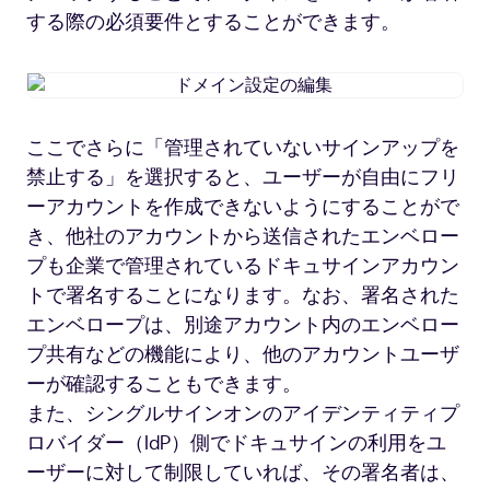
する際の必須要件とすることができます。
ド
メ
イ
ここでさらに「管理されていないサインアップを
ン
禁止する」を選択すると、ユーザーが自由にフリ
設
定
ーアカウントを作成できないようにすることがで
の
き、他社のアカウントから送信されたエンベロー
編
プも企業で管理されているドキュサインアカウン
集
トで署名することになります。なお、署名された
エンベロープは、別途アカウント内のエンベロー
プ共有などの機能により、他のアカウントユーザ
ーが確認することもできます。
また、シングルサインオンのアイデンティティプ
ロバイダー（IdP）側でドキュサインの利用をユ
ーザーに対して制限していれば、その署名者は、