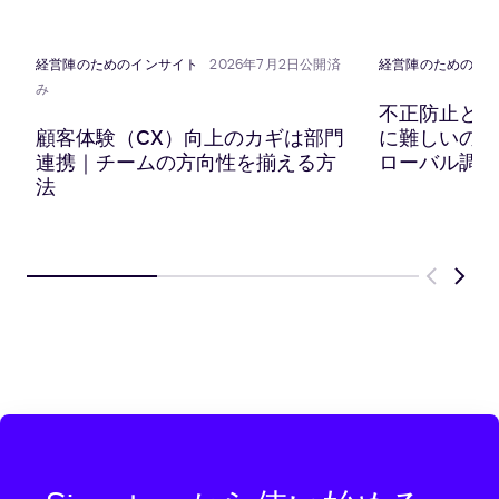
共
ッ
共
共
有
プ
有
有
ボ
経営陣のためのインサイト
2026年7月2日公開済
経営陣のためのイ
ー
み
ド
不正防止と顧
に
顧客体験（CX）向上のカギは部門
に難しいのか？
コ
連携｜チームの方向性を揃える方
ローバル調査
ピ
法
ー
Previous
Next