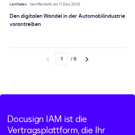
Leitfäden
Veröffentlicht am 11. Dez. 2023
Den digitalen Wandel in der Automobilindustrie
vorantreiben
/
6
Go
Go
to
to
previous
next
page
page,
page
2
Docusign IAM ist die
Vertragsplattform, die Ihr