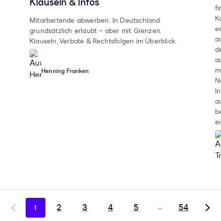
Klauseln & Infos
f
K
Mitarbeitende abwerben: In Deutschland
e
grundsätzlich erlaubt – aber mit Grenzen.
a
Klauseln, Verbote & Rechtsfolgen im Überblick.
d
a
m
Henning Franken
N
I
a
b
e
2
3
4
5
…
54
1
Go
Go