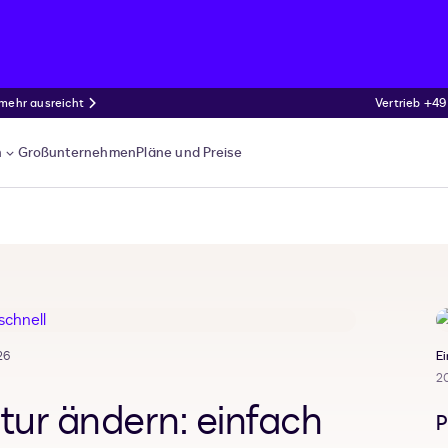
 mehr ausreicht
Vertrieb +49
n
Großunternehmen
Pläne und Preise
26
Ei
2
tur ändern: einfach
P