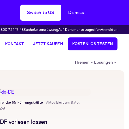
Switch to US
Dismiss
 800 724 17 48
Suche
Unterstützung
Auf Dokumente zugreifen
Anmelden
KONTAKT
JETZT KAUFEN
KOSTENLOS TESTEN
Themen
Lösungen
nblicke für Führungskräfte
Aktualisiert am 8. Apr.
026
DF vorlesen lassen