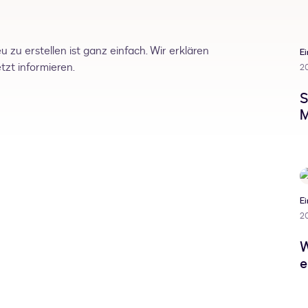
 zu erstellen ist ganz einfach. Wir erklären
Ei
etzt informieren.
2
S
M
Ei
2
W
e