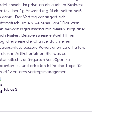
indet sowohl im privaten als auch im Business-
ontext häufig Anwendung. Nicht selten heißt
s dann: „Der Vertrag verlängert sich
utomatisch um ein weiteres Jahr.“ Das kann
en Verwaltungsaufwand minimieren, birgt aber
uch Risiken. Beispielsweise entgeht Ihnen
öglicherweise die Chance, durch einen
euabschluss bessere Konditionen zu erhalten.
n diesem Artikel erfahren Sie, was bei
utomatisch verlängerten Verträgen zu
eachten ist, und erhalten hilfreiche Tipps für
in effizienteres Vertragsmanagement.
Tobias S.