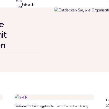
Tobias S.
ie
it
en
Ei
2
Einblicke für Führungskräfte
Veröffentlicht am 6. Aug.