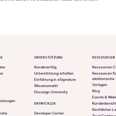
SE
UNTERSTÜTZUNG
RESSOURCEN
äne
Kundenerfolg
Ressourcen-C
ne
Unterstützung erhalten
Ressourcen fü
elektronische
Einführung in eSignature
Vorlagen
Wissensmarkt
Blog
Docusign University
Events & Web
eistungen
Kundenberich
ENTWICKLER
Rechtlicher L
anche
Developer Center
Trust Center 