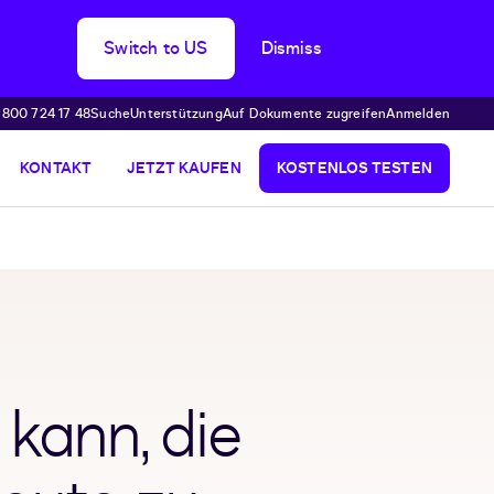
Switch to US
Dismiss
 800 724 17 48
Suche
Unterstützung
Auf Dokumente zugreifen
Anmelden
KONTAKT
JETZT KAUFEN
KOSTENLOS TESTEN
 kann, die