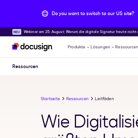
Do you want to switch to our US site?
Webinar am 25. August: Warum die digitale Signatur heute nicht
Überspringen und weiter zum Hauptinhalt
Produkte
Lösungen
Ressource
Ressourcen
Startseite
Ressourcen
Leitfäden
Wie Digitalis