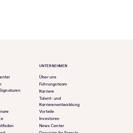
UNTERNEHMEN
enter
Über uns
r
Führungsteam
 Signaturen
Karriere
Talent- und
Karrierenentwicklung
inare
Vorteile
te
Investoren
eitfaden
News Center
und
Docusign for Forests