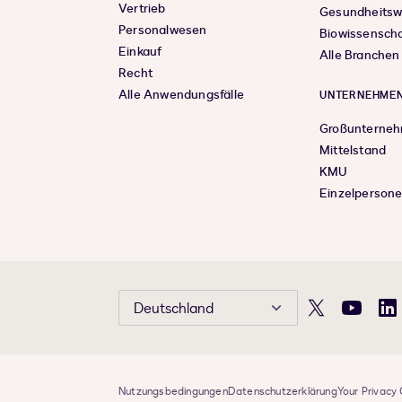
Vertrieb
Gesundheits
Personalwesen
Biowissensch
Einkauf
Alle Branchen
Recht
Alle Anwendungsfälle
UNTERNEHMEN
Großunterne
Mittelstand
KMU
Einzelperson
Deutschland
X
YouTube
Li
Nutzungsbedingungen
Datenschutzerklärung
Your Privacy