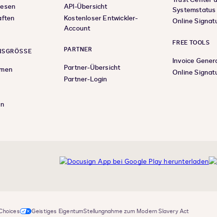
wesen
API-Übersicht
Systemstatus
aften
Kostenloser Entwickler-
Online Signat
Account
FREE TOOLS
PARTNER
SGRÖSSE
Invoice Gener
Partner-Übersicht
hmen
Online Signat
Partner-Login
en
nkedIn
 Choices
Geistiges Eigentum
Stellungnahme zum Modern Slavery Act