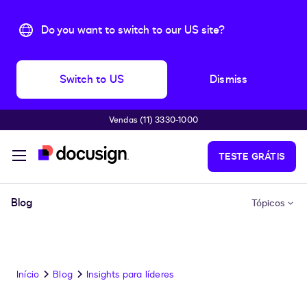
Do you want to switch to our US site?
Switch to US
Dismiss
Vendas (11) 3330-1000
Pular para o conteúdo principal
TESTE GRÁTIS
Blog
Tópicos
Início
Blog
Insights para líderes