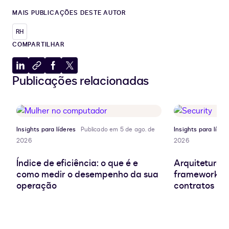
MAIS PUBLICAÇÕES DESTE AUTOR
RH
COMPARTILHAR
Compartilhar
Copiar
Compartilhar
Compartilhar
Publicações relacionadas
no
para
no
no
LinkedIn
a
Facebook
X
área
de
transferência
Insights para líderes
Publicado em 5 de ago. de
Insights para líder
2026
2026
Índice de eficiência: o que é e
Arquitetura d
como medir o desempenho da sua
frameworks e
operação
contratos