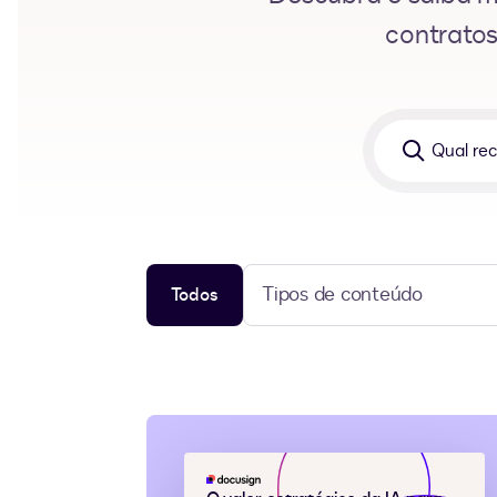
contratos
Qual
recurso
você
procura?
Tipos de conteúdo
Todos