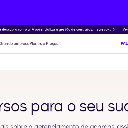
ubra como a IA potencializa a gestão de contratos. Inscreva-s
Ven
Grande empresa
Planos e Preços
FA
rsos para o seu su
is sobre o gerenciamento de acordos, assi