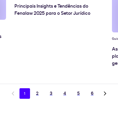
Principais Insights e Tendências do
Fenalaw 2025 para o Setor Jurídico
s
Gui
As
pl
ge
2
3
4
5
6
1
Go
Go
to
to
previous
next
page
page,