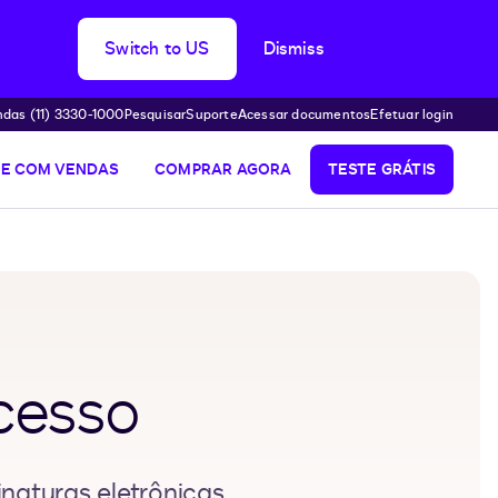
Switch to US
Dismiss
das (11) 3330-1000
Pesquisar
Suporte
Acessar documentos
Efetuar login
LE COM VENDAS
COMPRAR AGORA
TESTE GRÁTIS
cesso
naturas eletrônicas,