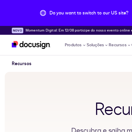
Do you want to switch to our US site?
Momentum Digital: Em 12/08 participe do nosso evento online e desc
Pular para o conteúdo principal
e!
Produtos
Soluções
Recursos
Recursos
Recu
Descubra e saiba ma