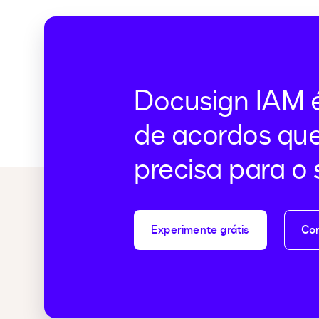
Docusign IAM é
de acordos qu
precisa para o
Experimente grátis
Con