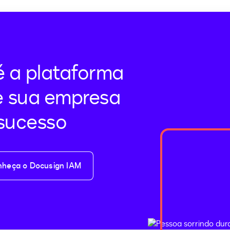
page
2
 a plataforma
e sua empresa
 sucesso
heça o Docusign IAM