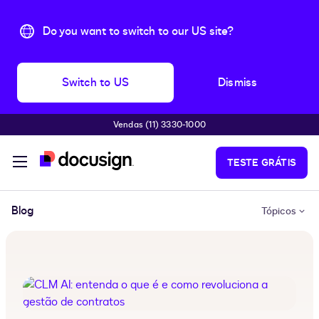
Do you want to switch to our US site?
Switch to US
Dismiss
Vendas (11) 3330-1000
Pular para o conteúdo principal
TESTE GRÁTIS
Blog
Tópicos