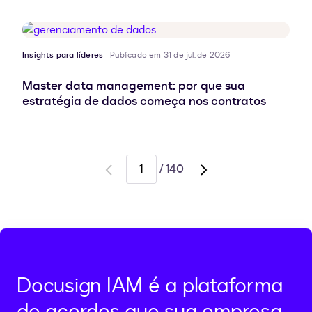
Insights para líderes
Publicado em 31 de jul. de 2026
Master data management: por que sua
estratégia de dados começa nos contratos
/
140
Go
Go
to
to
previous
next
page
page,
page
2
Docusign IAM é a plataforma
de acordos que sua empresa