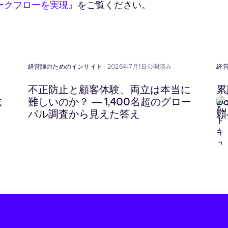
ー
ークフローを実現
』をご覧ください。
方
ル
②
の
設
定
使
経営陣のためのインサイト
2026年7月1日公開済み
経
い
方
不正防止と顧客体験、両立は本当に
累
③
法
難しいのか？ ― 1,400名超のグロー
D
バル調査から見えた答え
頼