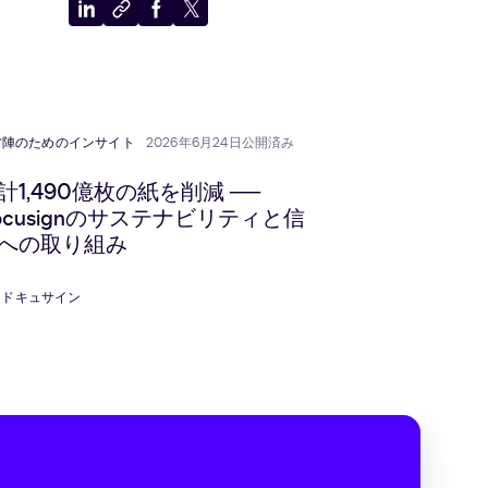
LinkedIn
ク
Facebook
X
に
リ
に
に
共
ッ
共
共
有
プ
有
有
ボ
ー
営陣のためのインサイト
2026年6月24日公開済み
ド
に
計1,490億枚の紙を削減 ──
コ
ocusignのサステナビリティと信
ピ
への取り組み
ー
ドキュサイン