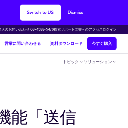
Switch to US
Dismiss
購入のお問い合わせ 03-4588-5476
検索
サポート
文書へのアクセス
ログイン
営業に問い合わせる
資料ダウンロード
今すぐ購入
トピック
ソリューション
機能「送信