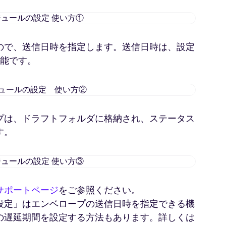
送
信
ス
ので、送信日時を指定します。送信日時は、設定
ケ
可能です。
ジ
ュ
ー
送
ル
信
の
ス
設
プは、ドラフトフォルダに格納され、ステータス
ケ
定
す。
ジ
使
ュ
い
ー
送
方
ル
信
①
の
ス
設
サポートページ
をご参照ください。
ケ
定
設定」はエンベロープの送信日時を指定できる機
ジ
使
ュ
の遅延期間を設定する方法もあります。詳しくは
い