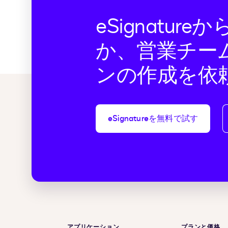
eSignatur
か、営業チー
ンの作成を依
eSignatureを無料で試す
アプリケーション
プランと価格