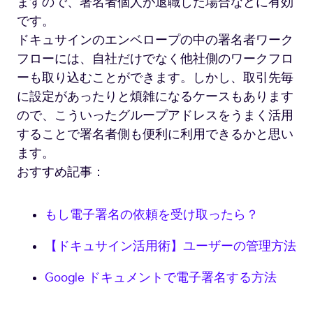
ますので、署名者個人が退職した場合などに有効
ュ
サ
です。
イ
ドキュサインのエンベロープの中の署名者ワーク
ン
フローには、自社だけでなく他社側のワークフロ
の
ーも取り込むことができます。しかし、取引先毎
使
い
に設定があったりと煩雑になるケースもあります
方）
ので、こういったグループアドレスをうまく活用
することで署名者側も便利に利用できるかと思い
ます。
おすすめ記事：
もし電子署名の依頼を受け取ったら？
【ドキュサイン活用術】ユーザーの管理方法
Google ドキュメントで電子署名する方法