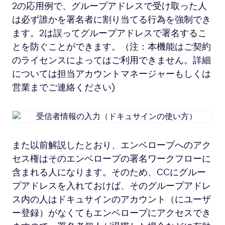
2の応用例で、グループアドレスで受け取った人
は必ず誰かを署名者に割り当てる行為を強制でき
ます。2は誤ってグループアドレスで署名するこ
とを防ぐことができます。（注：本機能はご契約
のライセンスによってはご利用できません。詳細
については担当アカウントマネージャーもしくは
営業までご連絡ください)
受
信
者
また以前解説したとおり、エンベロープへのアク
情
セス権はそのエンベロープの署名ワークフローに
報
の
含まれる人になります。そのため、CCにグルー
入
プアドレスを入れておけば、そのグループアドレ
力
ス内の人はドキュサインのアカウント（にユーザ
（ド
ー登録）がなくてもエンベロープにアクセスでき
キ