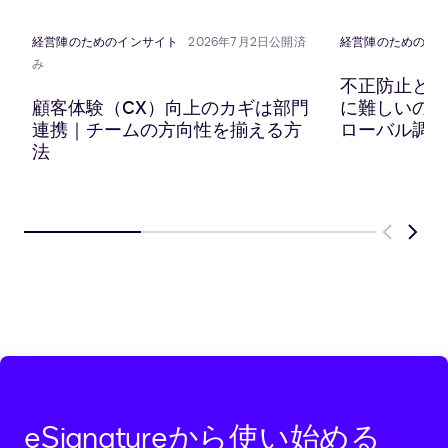
有
プ
有
有
ボ
経営陣のためのインサイト
2026年7月2日公開済
経営陣のためのイ
ー
み
ド
不正防止と顧
に
顧客体験（CX）向上のカギは部門
に難しいのか？
コ
連携｜チームの方向性を揃える方
ローバル調査
ピ
法
ー
Previous
Next
eSignatureから使い始める