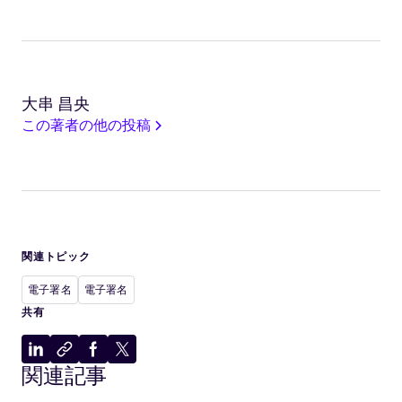
大串 昌央
この著者の他の投稿
関連トピック
電子署名
電子署名
共有
LinkedIn
ク
Facebook
X
関連記事
に
リ
に
に
共
ッ
共
共