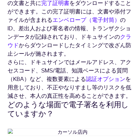
の文書と共に
完了証明書
をダウンロードすること
ができます。この完了証明書には、文書や添付フ
ァイルが含まれる
エンベロープ（電子封筒）
の
ID、差出人および署名者の情報、トランザクショ
ンデータが記録されており、ドキュサインの
クラ
ウド
からダウンロードしたタイミングで改ざん防
止シールが施されます。
さらに、ドキュサインではメールアドレス、アク
セスコード、SMS/電話、知識ベースによる質問
（KBA）など、複数要素による
認証オプション
を
用意しており、不正やなりすまし等のリスクを低
減させ、本人の真正性を高めることができます。
どのような場面で電子署名を利用し
ていますか？
カ
ー