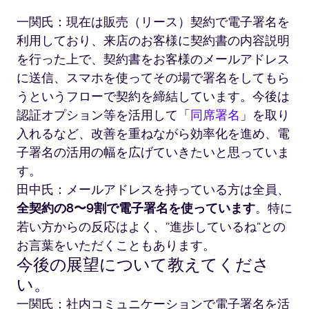
ソ
一関氏：現在は販売（リース）契約で電子署名を
ル
利用しており、来店のお客様に契約書の内容説明
店
内
を行った上で、契約書をお客様のメールアドレス
に送信、スマホを使ってその場で署名をしてもら
うというフローで契約を締結しています。今後は
認証オプション等を活用して「
同席署名
」を取り
入れるなど、改善を重ねながら効率化を進め、電
子署名の活用の幅を広げていきたいと思っていま
す。
田中氏：メールアドレスを持っている方は全員、
全契約の8〜9割で電子署名を使っています
。特に
若い方からの反応はよく、”進歩しているね”との
お言葉をいただくこともあります。
今後の展望について教えてくださ
い。
一関氏：社内コミュニケーションで電子署名を活