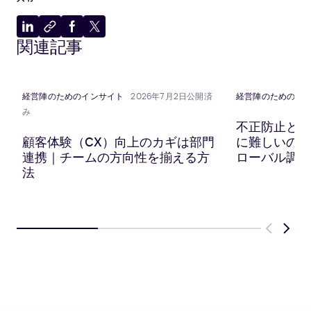
LinkedIn
ク
Facebook
X
関連記事
に
リ
に
に
共
ッ
共
共
有
プ
有
有
ボ
経営陣のためのインサイト
2026年7月2日公開済
経営陣のためのイ
ー
み
ド
不正防止と顧
に
顧客体験（CX）向上のカギは部門
に難しいのか？
コ
連携｜チームの方向性を揃える方
ローバル調査
ピ
法
ー
Previous
Next