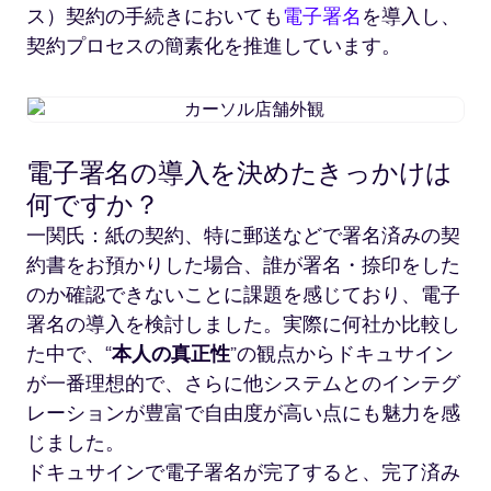
ス）契約の手続きにおいても
電子署名
を導入し、
契約プロセスの簡素化を推進しています。
カ
ー
ソ
電子署名の導入を決めたきっかけは
ル
何ですか？
店
舗
一関氏：紙の契約、特に郵送などで署名済みの契
外
約書をお預かりした場合、誰が署名・捺印をした
観
のか確認できないことに課題を感じており、電子
署名の導入を検討しました。実際に何社か比較し
た中で、“
本人の真正性
”の観点からドキュサイン
が一番理想的で、さらに他システムとのインテグ
レーションが豊富で自由度が高い点にも魅力を感
じました。
ドキュサインで電子署名が完了すると、完了済み