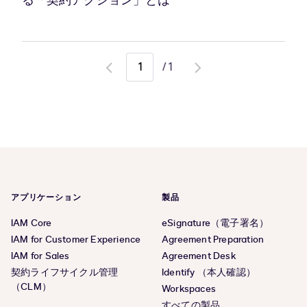
る「契約アクション」とは
/
1
Go
Go
to
to
previous
next
page
page
アプリケーション
製品
IAM Core
eSignature（電子署名）
IAM for Customer Experience
Agreement Preparation
IAM for Sales
Agreement Desk
契約ライフサイクル管理
Identify （本人確認）
（CLM）
Workspaces
すべての製品