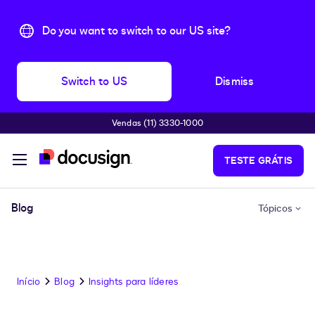
Do you want to switch to our US site?
Switch to US
Dismiss
Vendas (11) 3330-1000
Pular para o conteúdo principal
TESTE GRÁTIS
Blog
Tópicos
Início
Blog
Insights para líderes