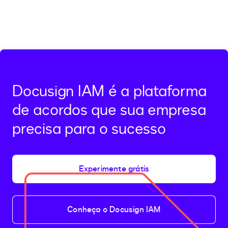
Docusign IAM é a plataforma
de acordos que sua empresa
precisa para o sucesso
Experimente grátis
Conheça o Docusign IAM