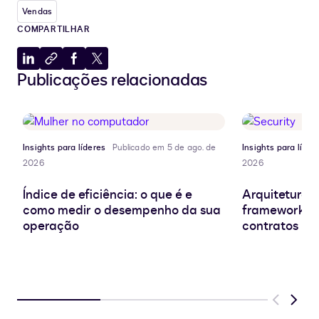
Vendas
COMPARTILHAR
Compartilhar
Copiar
Compartilhar
Compartilhar
Publicações relacionadas
no
para
no
no
LinkedIn
a
Facebook
X
área
de
transferência
Insights para líderes
Publicado em 5 de ago. de
Insights para líder
2026
2026
Índice de eficiência: o que é e
Arquitetura d
como medir o desempenho da sua
frameworks e
operação
contratos
Previous
Next