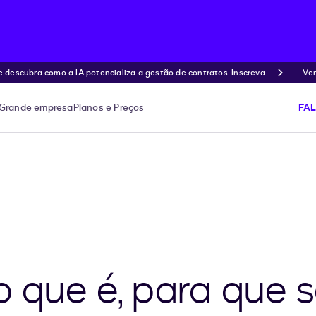
ubra como a IA potencializa a gestão de contratos. Inscreva-s
Ven
Grande empresa
Planos e Preços
FA
o que é, para que 