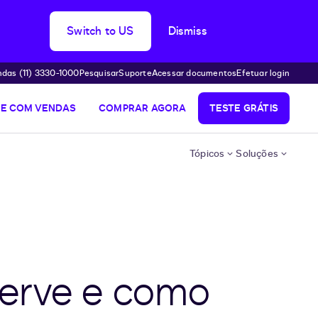
Switch to US
Dismiss
das (11) 3330-1000
Pesquisar
Suporte
Acessar documentos
Efetuar login
LE COM VENDAS
COMPRAR AGORA
TESTE GRÁTIS
Tópicos
Soluções
serve e como