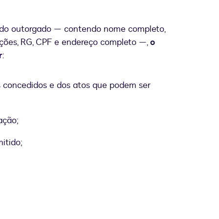
e do outorgado — contendo nome completo,
ações, RG, CPF e endereço completo —,
o
r
:
s concedidos e dos atos que podem ser
ação;
itido;