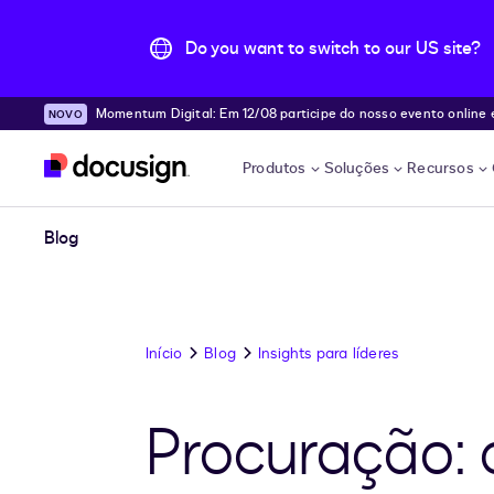
Do you want to switch to our US site?
Momentum Digital: Em 12/08 participe do nosso evento online e desc
Pular para o conteúdo principal
e!
Produtos
Soluções
Recursos
Blog
Início
Blog
Insights para líderes
Procuração: 