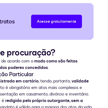
tratos
Acesse gratuitamente
de procuração?
s de acordo com o
modo como são feitas
 dos poderes concedidos
.
ão Particular
istrada em cartório
, tendo, portanto,
validade
ato é obrigatório em atos mais complexos e
resentação em casamento, divórcio e inventário.
— é
redigida pelo próprio outorgante, sem a
mandato é válido para a maioria dos atos da vida