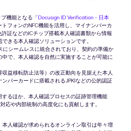
ップ機能となる「
Docusign ID Verification - 日本
ートフォンのNFC機能を活用し、マイナンバーカ
転免許証などのICチップ搭載本人確認書類から情報
認できる本人確認ソリューションです。
ロセスにシームレスに統合されており、契約の準備か
の中で、本人確認を自然に実施することが可能に
罪収益移転防止法等）の改正動向を見据えた本人
ンバーカードに搭載されるJPKIなどの公的認証
。
用するほか、本人確認プロセスの証跡管理機能
により、監査対応や内部統制の高度化にも貢献します。
、本人確認が求められるオンライン取引は年々増