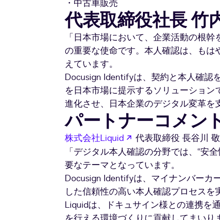
・中古車販売
代表取締役社長 竹
「日本市場において、企業活動の根幹を
の重要な使命です。本人確認は、もはや
えています。
Docusign Identifyは、契約と
を日本市場に提示するソリューション
進化させ、日本企業のデジタル変革を
パートナーコメン
新しいタブで開く
株式会社Liquid
代表取締役 長谷川 敬
「デジタル本人確認の分野では、“安全
要なテーマとなっています。
Docusign Identifyは、マイナ
した信頼性の高い本人確認プロセスを
Liquidは、ドキュサイン様との連携
を行える環境づくりに貢献してまいり