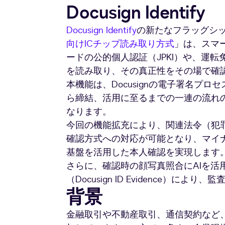
Docusign Identify
Docusign Identify
の新たなフラッグシ
向けICチップ読み取り方式
」は、スマ
ードの公的個人認証（JPKI）や、運
を読み取り、その真正性をその場で確
本機能は、Docusignの電子署名プ
ら締結、活用に至るまでの一連の流れ
なります。
今回の機能拡充により、関連法令（犯
確認方式への対応が可能となり、マイナ
基盤を活用した本人確認を実現します
さらに、確認時の顔写真照合にAIを活
（Docusign ID Evidence）
背景
金融取引や不動産取引、通信契約など