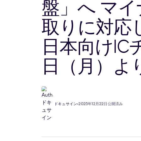
盤」へ マイ
取りに対応した「Do
日本向けIC
日（月）よ
ドキュサイン
•
2025年12月22日公開済み