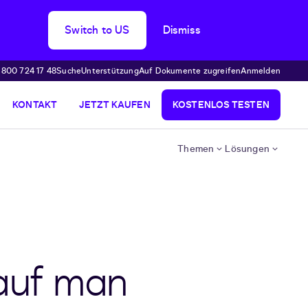
Switch to US
Dismiss
 800 724 17 48
Suche
Unterstützung
Auf Dokumente zugreifen
Anmelden
KONTAKT
JETZT KAUFEN
KOSTENLOS TESTEN
Themen
Lösungen
rauf man