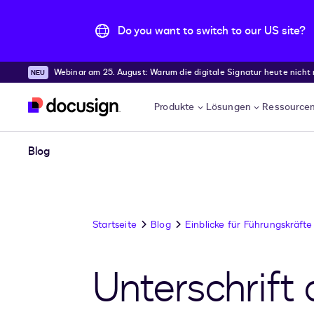
Do you want to switch to our US site?
Webinar am 25. August: Warum die digitale Signatur heute nicht
Überspringen und weiter zum Hauptinhalt
Produkte
Lösungen
Ressource
Blog
Startseite
Blog
Einblicke für Führungskräfte
Unterschrif