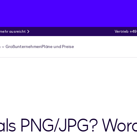
 mehr ausreicht
Vertrieb +49
n
Großunternehmen
Pläne und Preise
t als PNG/JPG? Wo