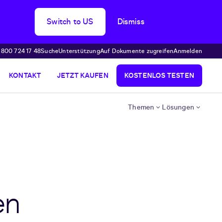
Switch to US
Dismiss
 800 724 17 48
Suche
Unterstützung
Auf Dokumente zugreifen
Anmelden
KONTAKT
JETZT KAUFEN
KOSTENLOS TESTEN
Themen
Lösungen
en