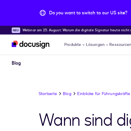
Do you want to switch to our US site?
Webinar am 25. August: Warum die digitale Signatur heute nicht
Überspringen und weiter zum Hauptinhalt
Produkte
Lösungen
Ressource
Blog
Startseite
Blog
Einblicke für Führungskräfte
Wann sind di