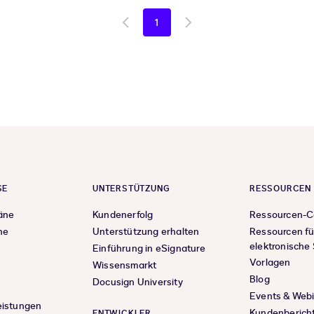
1
Go
Go
to
to
previous
next
page
page
SE
UNTERSTÜTZUNG
RESSOURCEN
äne
Kundenerfolg
Ressourcen-C
ne
Unterstützung erhalten
Ressourcen fü
elektronische
Einführung in eSignature
Vorlagen
Wissensmarkt
Blog
Docusign University
Events & Web
eistungen
Kundenberich
ENTWICKLER