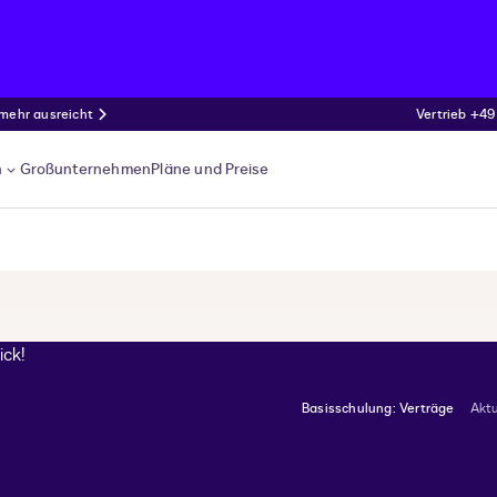
 mehr ausreicht
Vertrieb +49
n
Großunternehmen
Pläne und Preise
Basisschulung: Verträge
Aktu