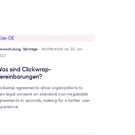
sisschulung: Verträge
Veröffentlicht am 30. Jan.
023
as sind Clickwrap-
ereinbarungen?
lickwrap agreements allow organizations to
ain legal consent on standard, non-negotiable
greements in seconds, making for a better user
xperience.