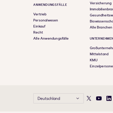
Versicherung
ANWENDUNGSFÄLLE
Immobilienbr
Vertrieb
Gesundheits
Personalwesen
Biowissensch
Einkauf
Alle Branchen
Recht
Alle Anwendungsfälle
UNTERNEHMEN
Großunterne
Mittelstand
KMU
Einzelperson
Deutschland
X
YouTube
Li