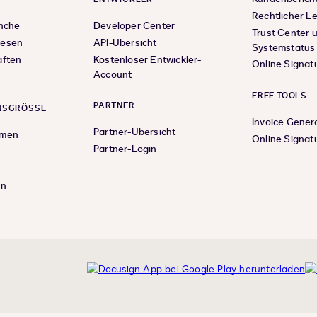
Rechtlicher L
anche
Developer Center
Trust Center 
wesen
API-Übersicht
Systemstatus
aften
Kostenloser Entwickler-
Online Signat
Account
FREE TOOLS
PARTNER
SGRÖSSE
Invoice Gener
Partner-Übersicht
hmen
Online Signat
Partner-Login
en
nkedIn