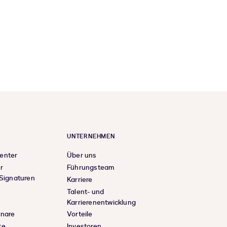
UNTERNEHMEN
enter
Über uns
r
Führungsteam
 Signaturen
Karriere
Talent- und
Karrierenentwicklung
inare
Vorteile
te
Investoren