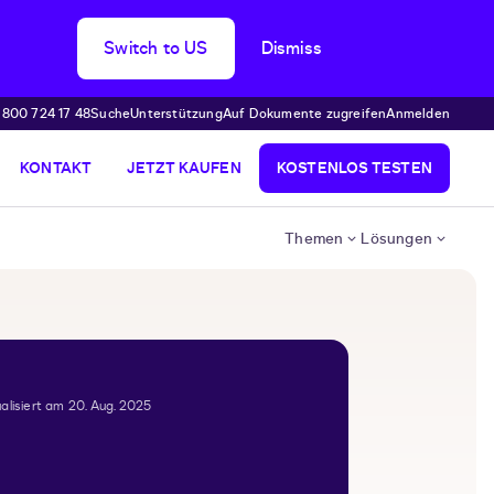
Switch to US
Dismiss
 800 724 17 48
Suche
Unterstützung
Auf Dokumente zugreifen
Anmelden
KONTAKT
JETZT KAUFEN
KOSTENLOS TESTEN
Themen
Lösungen
alisiert am 20. Aug. 2025