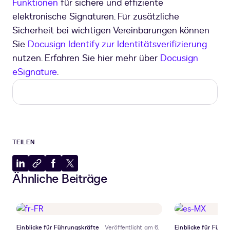
Funktionen
für sichere und effiziente
elektronische Signaturen. Für zusätzliche
Sicherheit bei wichtigen Vereinbarungen können
Sie
Docusign Identify zur Identitätsverifizierung
nutzen. Erfahren Sie hier mehr über
Docusign
eSignature
.
TEILEN
Auf
In
Auf
Auf
Ähnliche Beiträge
LinkedIn
Zwischenablage
Facebook
X
teilen
kopieren
teilen
teilen
Einblicke für Führungskräfte
Veröffentlicht am 6.
Einblicke für Führ