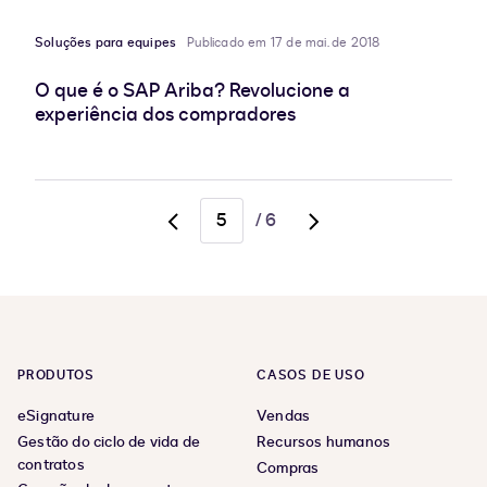
Soluções para equipes
Publicado em 17 de mai. de 2018
O que é o SAP Ariba? Revolucione a
experiência dos compradores
/
6
Go
Go
to
to
previous
next
page,
page,
page
page
4
6
PRODUTOS
CASOS DE USO
eSignature
Vendas
Gestão do ciclo de vida de
Recursos humanos
contratos
Compras