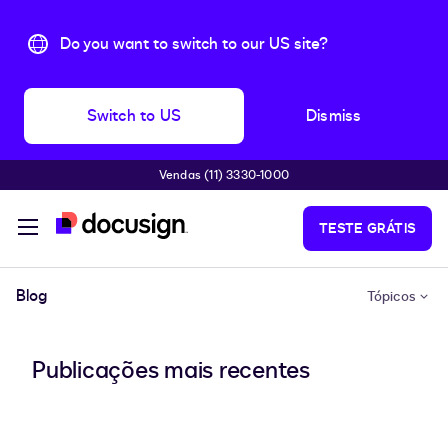
Do you want to switch to our US site?
Switch to US
Dismiss
Vendas (11) 3330-1000
Pular para o conteúdo principal
TESTE GRÁTIS
Blog
Tópicos
Publicações mais recentes