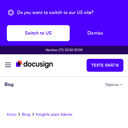
Do you want to switch to our US site?
Switch to US
Dismiss
Vendas (11) 3330-1000
Pular para o conteúdo principal
TESTE GRÁTIS
Blog
Tópicos
Início
Blog
Insights para líderes