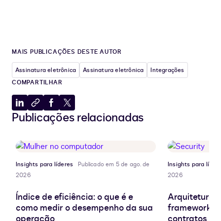
MAIS PUBLICAÇÕES DESTE AUTOR
Assinatura eletrônica
Assinatura eletrônica
Integrações
COMPARTILHAR
Compartilhar
Copiar
Compartilhar
Compartilhar
Publicações relacionadas
no
para
no
no
LinkedIn
a
Facebook
X
área
de
transferência
Insights para líderes
Publicado em 5 de ago. de
Insights para líder
2026
2026
Índice de eficiência: o que é e
Arquitetura d
como medir o desempenho da sua
frameworks e
operação
contratos