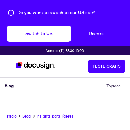
Do you want to switch to our US site?
Switch to US
Dismiss
Vendas (11) 3330-1000
Pular para o conteúdo principal
TESTE GRÁTIS
Blog
Tópicos
Início
Blog
Insights para líderes