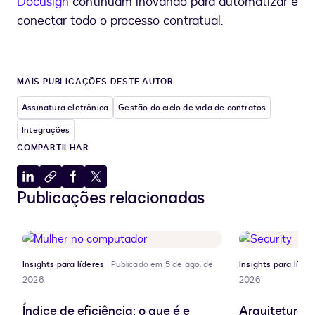
Docusign
continuam inovando para automatizar e
conectar todo o processo contratual.
MAIS PUBLICAÇÕES DESTE AUTOR
Assinatura eletrônica
Gestão do ciclo de vida de contratos
Integrações
COMPARTILHAR
Compartilhar
Copiar
Compartilhar
Compartilhar
Publicações relacionadas
no
para
no
no
LinkedIn
a
Facebook
X
área
de
transferência
Insights para líderes
Publicado em 5 de ago. de
Insights para líder
2026
2026
Índice de eficiência: o que é e
Arquitetura d