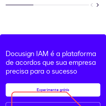
Previous
Next
Docusign IAM é a plataforma
de acordos que sua empresa
precisa para o sucesso
Experimente grátis