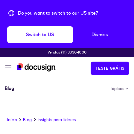
Do you want to switch to our US site?
Switch to US
Dismiss
Vendas (11) 3330-1000
Pular para o conteúdo principal
TESTE GRÁTIS
Blog
Tópicos
Início
Blog
Insights para líderes