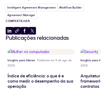
Intelligent Agreement Management
Workflow Builder
Agreement Manager
COMPARTILHAR
Compartilhar
Copiar
Compartilhar
Compartilhar
Publicações relacionadas
no
para
no
no
LinkedIn
a
Facebook
X
área
de
transferência
Insights para líderes
Publicado em 5 de ago. de
Insights para líder
2026
2026
Índice de eficiência: o que é e
Arquitetura d
como medir o desempenho da sua
frameworks e
operação
contratos