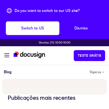
Do you want to switch to our US site?
Switch to US
Dismiss
Vendas (11) 3330-1000
Pular para o conteúdo principal
TESTE GRÁTIS
Blog
Tópicos
Publicações mais recentes