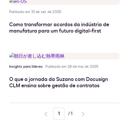
Publicado em 10 de set. de 2025
Como transformar acordos da indústria de
manufatura para um futuro digital-first
Insights para líderes
Publicado em 26 de mai. de 2025
O que a jornada da Suzano com Docusign
CLM ensina sobre gestão de contratos
/
1
Go
Go
to
to