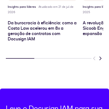
de
transferência
Insights para líderes
Atualizado em 21 de jul. de
Insights para líder
2026
2025
Da burocracia à eficiência: como a
A revolução 
Costa Law acelerou em 8x a
Sicoob Engec
geração de contratos com
expansão co
Docusign IAM
Previous
Next
Leve o Docusign IAM para sua