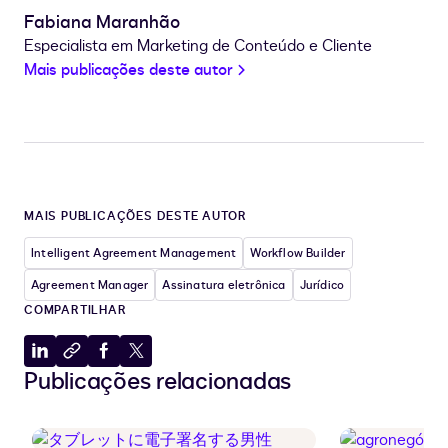
Fabiana Maranhão
Especialista em Marketing de Conteúdo e Cliente
Mais publicações deste autor
MAIS PUBLICAÇÕES DESTE AUTOR
Intelligent Agreement Management
Workflow Builder
Agreement Manager
Assinatura eletrônica
Jurídico
COMPARTILHAR
Compartilhar
Copiar
Compartilhar
Compartilhar
Publicações relacionadas
no
para
no
no
LinkedIn
a
Facebook
X
área