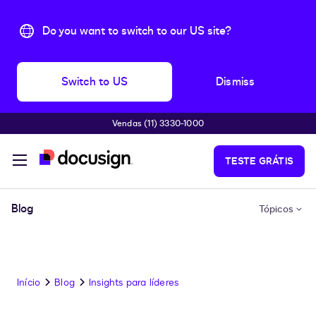
Do you want to switch to our US site?
Switch to US
Dismiss
Vendas (11) 3330-1000
Pular para o conteúdo principal
TESTE GRÁTIS
Blog
Tópicos
Início
Blog
Insights para líderes