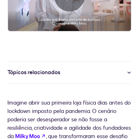
Tocar
Vídeo
Tópicos relacionados
Imagine abrir sua primeira loja física dias antes do
lockdown imposto pela pandemia. O cenário
poderia ser desesperador se não fosse a
resiliência, criatividade e agilidade dos fundadores
se abre en una nueva pestaña
da
Milky Moo
, que transformaram esse desafio