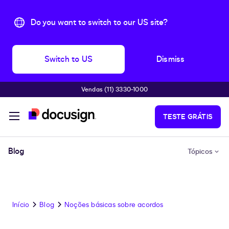
Do you want to switch to our US site?
Switch to US
Dismiss
Vendas (11) 3330-1000
Pular para o conteúdo principal
TESTE GRÁTIS
Blog
Tópicos
Início
Blog
Noções básicas sobre acordos