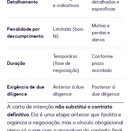
Detalhamento
detalhadas e
e indicativos
específicas
Multas e
Penalidade por
Limitada (boa-
perdas e
descumprimento
fé)
danos
Temporária
Conforme
Duração
(fase de
prazo
negociação)
acordado
Exigência de due
Anterior à due
Posterior à
diligence
diligence
due diligence
A carta de intenção
não substitui o contrato
definitivo
. Ela é uma etapa anterior que facilita e
organiza a negociação, mas o vínculo obrigacional
pleno só surge com a assinatura do contrato final.