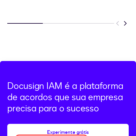
Previous
Next
Docusign IAM é a plataforma
de acordos que sua empresa
precisa para o sucesso
Experimente grátis