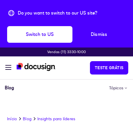
Do you want to switch to our US site?
Switch to US
Dismiss
Vendas (11) 3330-1000
Pular para o conteúdo principal
TESTE GRÁTIS
Blog
Tópicos
Início
Blog
Insights para líderes