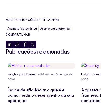
MAIS PUBLICAÇÕES DESTE AUTOR
Assinatura eletrônica
Assinatura eletrônica
COMPARTILHAR
Compartilhar
Copiar
Compartilhar
Compartilhar
Publicações relacionadas
no
para
no
no
LinkedIn
a
Facebook
X
área
de
transferência
Insights para líderes
Publicado em 5 de ago. de
Insights para líder
2026
2026
Índice de eficiência: o que é e
Arquitetura d
como medir o desempenho da sua
frameworks e
operação
contratos