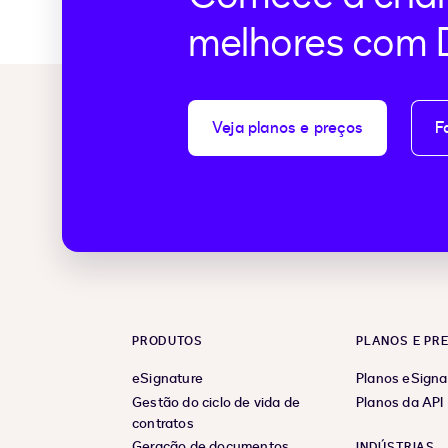
melhores com 
Veja planos e preços
F
PRODUTOS
PLANOS E PR
eSignature
Planos eSigna
Gestão do ciclo de vida de
Planos da API
contratos
Geração de documentos
INDÚSTRIAS