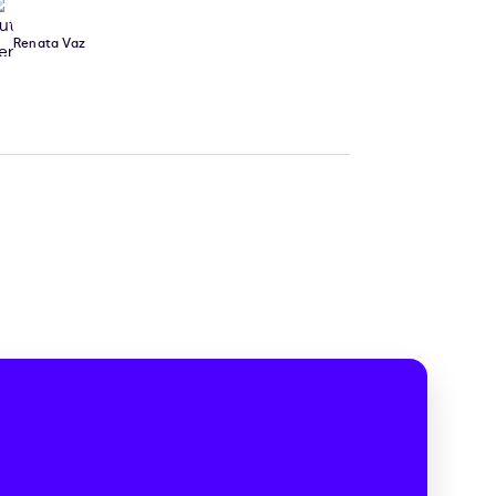
Renata Vaz
,
e