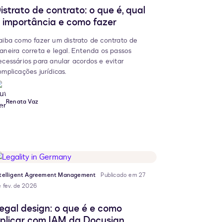
istrato de contrato: o que é, qual
 importância e como fazer
aiba como fazer um distrato de contrato de
aneira correta e legal. Entenda os passos
ecessários para anular acordos e evitar
omplicações jurídicas.
Renata Vaz
ntelligent Agreement Management
Publicado em 27
 fev. de 2026
egal design: o que é e como
plicar com IAM da Docusign