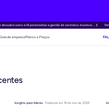
ubra como a IA potencializa a gestão de contratos. Inscreva-s
Ven
Grande empresa
Planos e Preços
FA
centes
Insights para líderes
Publicado em 16 de mar. de 2026
In