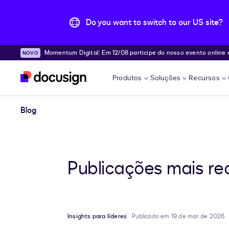
Do you want to switch to our US site?
Momentum Digital: Em 12/08 participe do nosso evento online e desc
Pular para o conteúdo principal
e!
Produtos
Soluções
Recursos
Blog
Publicações mais re
Insights para líderes
Publicado em 19 de mar. de 2026