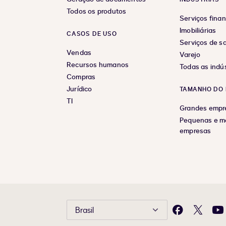
Todos os produtos
Serviços finan
Imobiliárias
CASOS DE USO
Serviços de s
Vendas
Varejo
Recursos humanos
Todas as indús
Compras
Jurídico
TAMANHO DO 
TI
Grandes empr
Pequenas e m
empresas
Brasil
Facebook
X
Yo