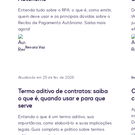
Entenda tudo sobre o RPA: o que é, como emitir,
D
quem deve usar e as principais dúvidas sobre o
I
Recibo de Pagamento Autônomo. Saiba mais
j
agora!
e
Renata Vaz
Atualizado em 25 de fev. de 2026
In
Termo aditivo de contratos: saiba
C
o que é, quando usar e para que
c
serve
A
ir
Entenda o que é um termo aditivo, sua
D
importância, como elaborá-lo e suas implicações
p
legais. Guia completo e prático sobre termos