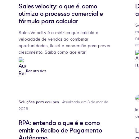
Sales velocity: o que é, como
D
otimiza o processo comercial e
a
fórmula para calcular
S
m
Sales Velocity é a métrica que calcula a
n
velocidade de vendas ao combinar
c
oportunidades, ticket e conversão para prever
crescimento. Saiba como acelerar!
Renata Vaz
Soluções para equipes
Atualizado em 3 de mar. de
2026
I
de
RPA: entenda o que é e como
emitir o Recibo de Pagamento
L
Autônomo
a