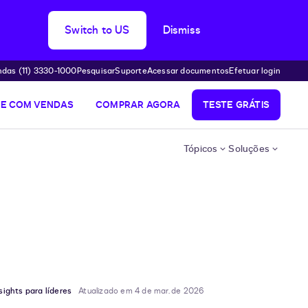
Switch to US
Dismiss
das (11) 3330-1000
Pesquisar
Suporte
Acessar documentos
Efetuar login
LE COM VENDAS
COMPRAR AGORA
TESTE GRÁTIS
Tópicos
Soluções
sights para líderes
Atualizado em 4 de mar. de 2026