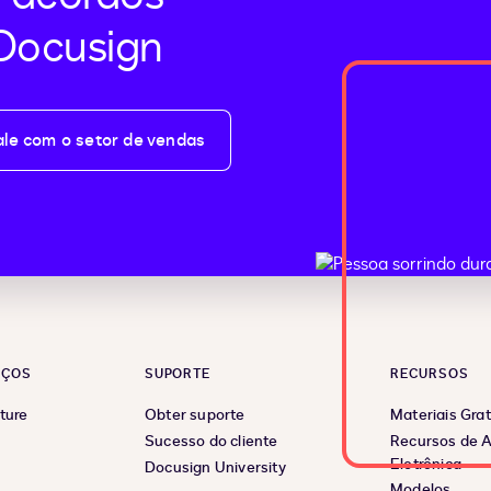
Docusign
ale com o setor de vendas
EÇOS
SUPORTE
RECURSOS
ture
Obter suporte
Materiais Grat
Sucesso do cliente
Recursos de A
Eletrônica
Docusign University
Modelos