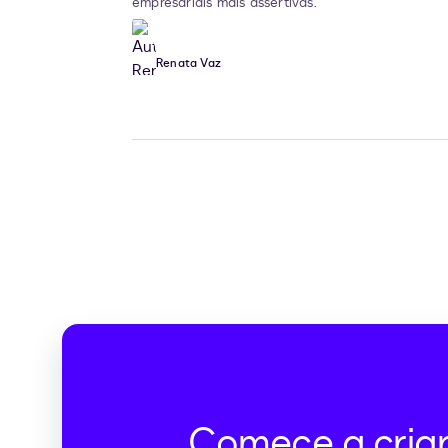
empresariais mais assertivas.
Renata Vaz
Comece a cria