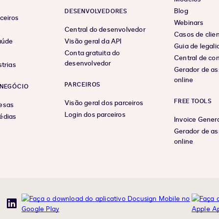
Blog
DESENVOLVEDORES
ceiros
Webinars
Central do desenvolvedor
Casos de clie
aúde
Visão geral da API
Guia de legal
Conta gratuita do
Central de co
desenvolvedor
trias
Gerador de as
online
PARCEIROS
NEGÓCIO
FREE TOOLS
Visão geral dos parceiros
esas
Login dos parceiros
édias
Invoice Gener
Gerador de as
online
uTube
LinkedIn