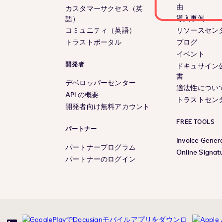
由
カスタマーサクセス（英
導入事例
語）
コミュニティ（英語）
リソースセン
トラストポータル
ブログ
イベント
開発者
ドキュサイン
書
デベロッパーセンター
適法性につい
API の概要
トラストセン
開発者向け無料アカウント
FREE TOOLS
パートナー
Invoice Gener
パートナープログラム
Online Signat
パートナーのログイン