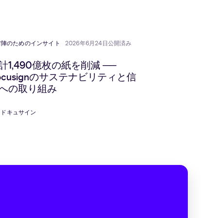
共
ッ
共
共
有
プ
有
有
ボ
ー
営陣のためのインサイト
2026年6月24日公開済み
ド
に
計1,490億枚の紙を削減 ──
コ
ocusignのサステナビリティと信
ピ
への取り組み
ー
ドキュサイン