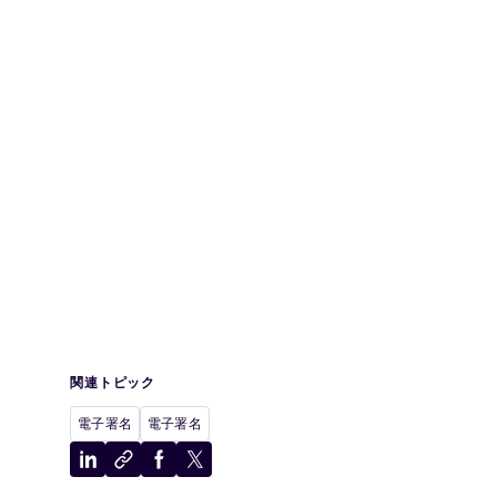
関連トピック
電子署名
電子署名
LinkedIn
ク
Facebook
X
に
リ
に
に