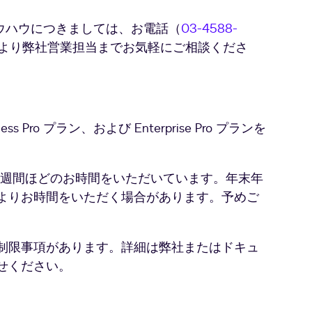
ハ
タ
ウハウにつきましては、お電話（
03-4588-
社
より弊社営業担当までお気軽にご相談くださ
電
子
印
鑑
デ
Pro プラン、および Enterprise Pro プランを
ー
タ
。
よ
り
1週間ほどのお時間をいただいています。年末年
引
よりお時間をいただく場合があります。予めご
用）
制限事項があります。詳細は弊社またはドキュ
せください。