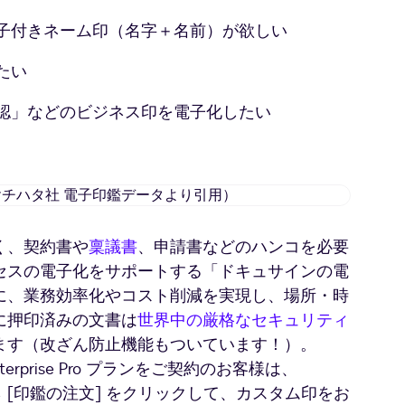
子付きネーム印（名字＋名前）が欲しい
たい
認」などのビジネス印を電子化したい
カ
ス
タ
く、契約書や
稟議書
、申請書などのハンコを必要
ム
セスの電子化をサポートする「ドキュサインの電
印
の
に、業務効率化やコスト削減を実現し、場所・時
一
に押印済みの文書は
世界中の厳格なセキュリティ
例
ます（改ざん防止機能もついています！）。
（シ
Enterprise Pro プランをご契約のお客様は、
ヤ
目から [印鑑の注文] をクリックして、カスタム印をお
チ