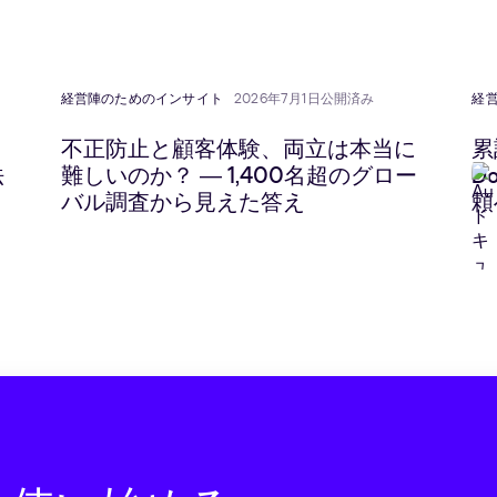
経営陣のためのインサイト
2026年7月1日公開済み
経
不正防止と顧客体験、両立は本当に
累
法
難しいのか？ ― 1,400名超のグロー
D
バル調査から見えた答え
頼