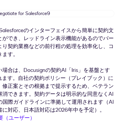
Docusign
Negotiate
for
Salesforceのインターフェイスから簡単に契約文
Salesforce9
とができ、レッドライン表示機能があるのでバー
より契約業務などの前行程の処理を効率化し、コ
きます。
、Docusignの契約AI「Iris」を基盤とす
れます。自社の契約ポリシー（プレイブック）に
、修正案とその根拠まで提示するため、ベテラン
消できます。契約データは明示的な同意なくAI
等の国際ガイドラインに準拠して運用されます（AI
に対応、日本語対応は2026年中を予定）。
rceの概要（ユーザー）