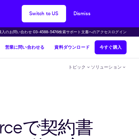
Switch to US
Dismiss
購入のお問い合わせ 03-4588-5476
検索
サポート
文書へのアクセス
ログイン
営業に問い合わせる
資料ダウンロード
今すぐ購入
トピック
ソリューション
esforceで契約書