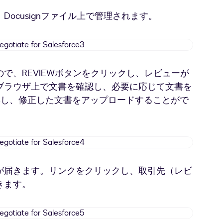
for
ocusignファイル上で管理されます。
Salesforce2
Docusign
Negotiate
for
で、REVIEWボタンをクリックし、レビューが
Salesforce3
ブラウザ上で文書を確認し、必要に応じて文書を
rdで編集し、修正した文書をアップロードすることがで
Docusign
Negotiate
for
が届きます。リンクをクリックし、取引先（レビ
Salesforce4
きます。
Docusign