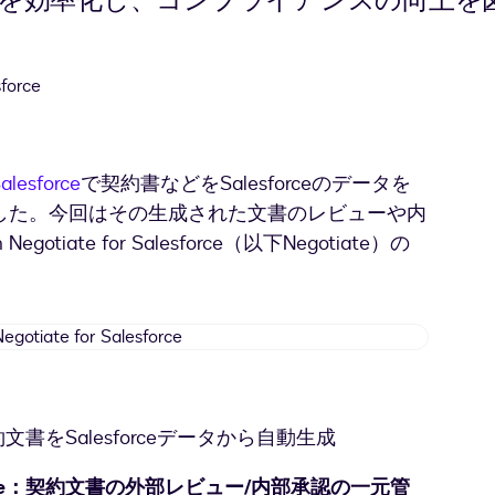
理を効率化し、コンプライアンスの向上を
alesforce
で契約書などをSalesforceのデータを
した。今回はその生成された文書のレビューや内
gotiate for Salesforce（以下Negotiate）の
Docusign
Negotiate
for
Salesforce
文書をSalesforceデータから自動生成
Salesforce：契約文書の外部レビュー/内部承認の一元管