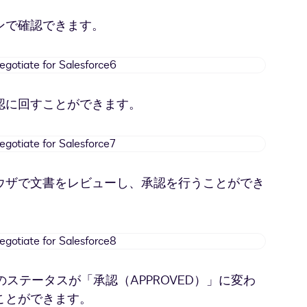
Negotiate
for
ンで確認できます。
Salesforce5
Docusign
Negotiate
for
認に回すことができます。
Salesforce6
Docusign
Negotiate
for
ウザで文書をレビューし、承認を行うことができ
Salesforce7
Docusign
Negotiate
for
上のステータスが「承認（APPROVED）」に変わ
Salesforce8
ことができます。