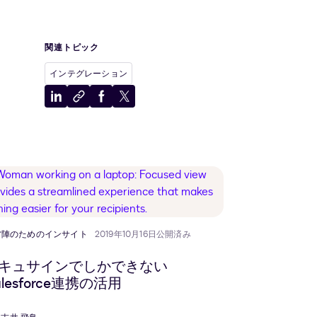
関連トピック
インテグレーション
LinkedIn
ク
Facebook
X
に
リ
に
に
共
ッ
共
共
有
プ
有
有
ボ
ー
ド
に
コ
営陣のためのインサイト
2019年10月16日公開済み
ピ
ー
キュサインでしかできない
alesforce連携の活用