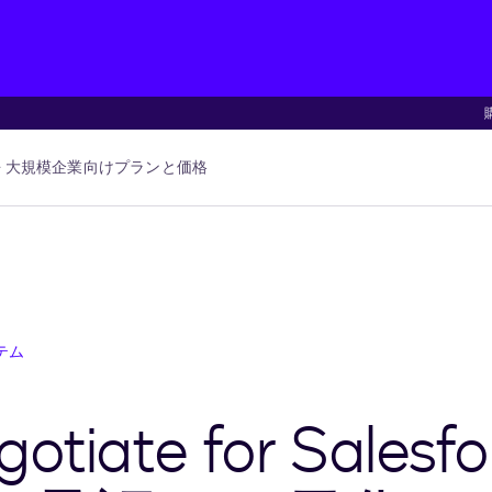
大規模企業向け
プランと価格
テム
egotiate for Sal