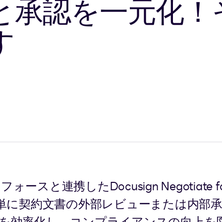
と承認を一元化！
す
連携したDocusign Negotiate for
e上で簡単に契約文書の外部レビューまたは内