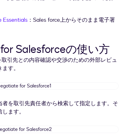
e Essentials
：Sales force上からそのまま電子署
e for Salesforceの使い方
を取引先との内容確認や交渉のための外部レビュ
きます。
Docusign
Negotiate
for
当者を取引先責任者から検索して指定します。そ
Salesforce1
信します。
Docusign
Negotiate