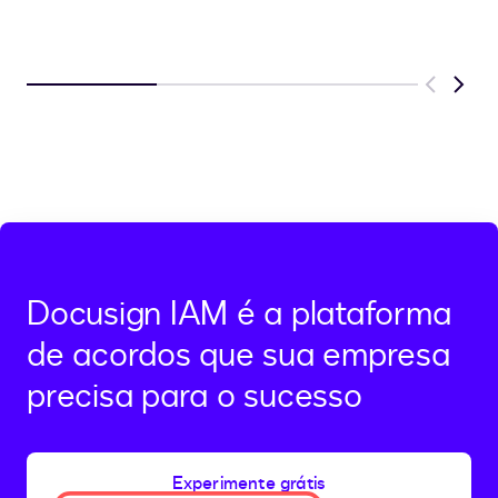
Previous
Next
Docusign IAM é a plataforma
de acordos que sua empresa
precisa para o sucesso
Experimente grátis