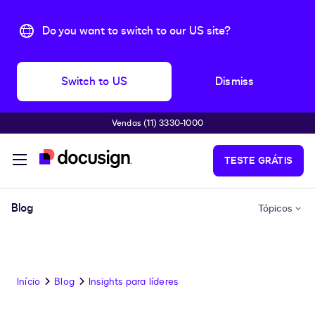
Do you want to switch to our US site?
Switch to US
Dismiss
Vendas (11) 3330-1000
Pular para o conteúdo principal
TESTE GRÁTIS
Blog
Tópicos
Início
Blog
Insights para líderes