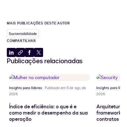
MAIS PUBLICAÇÕES DESTE AUTOR
Sustentabilidade
COMPARTILHAR
Compartilhar
Copiar
Compartilhar
Compartilhar
Publicações relacionadas
no
para
no
no
LinkedIn
a
Facebook
X
área
de
transferência
Insights para líderes
Publicado em 5 de ago. de
Insights para líder
2026
2026
Índice de eficiência: o que é e
Arquitetura d
como medir o desempenho da sua
frameworks e
operação
contratos