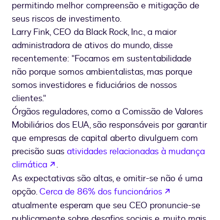
permitindo melhor compreensão e mitigação de
seus riscos de investimento.
Larry Fink, CEO da Black Rock, Inc., a maior
administradora de ativos do mundo, disse
recentemente: "Focamos em sustentabilidade
não porque somos ambientalistas, mas porque
somos investidores e fiduciários de nossos
clientes."
Órgãos reguladores, como a Comissão de Valores
Mobiliários dos EUA, são responsáveis por garantir
que empresas de capital aberto divulguem com
precisão suas
atividades relacionadas à mudança
se abre en una nueva pestaña
climática
.
As expectativas são altas, e omitir-se não é uma
se abre en 
opção.
Cerca de 86% dos funcionários
atualmente esperam que seu CEO pronuncie-se
publicamente sobre desafios sociais e, muito mais