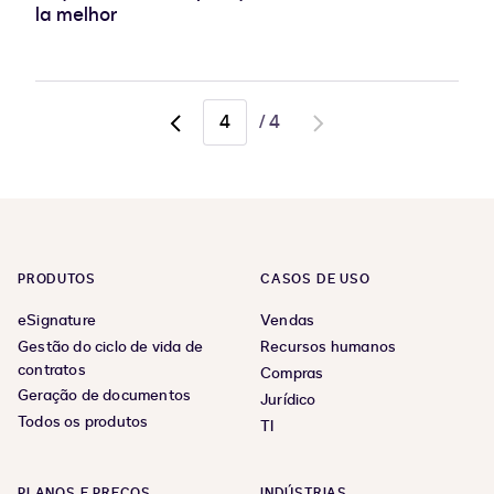
la melhor
/
4
Go
Go
to
to
previous
next
page,
page
page
3
PRODUTOS
CASOS DE USO
eSignature
Vendas
Gestão do ciclo de vida de
Recursos humanos
contratos
Compras
Geração de documentos
Jurídico
Todos os produtos
TI
PLANOS E PREÇOS
INDÚSTRIAS