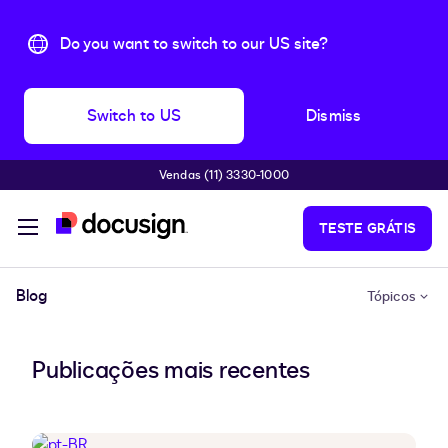
Do you want to switch to our US site?
Switch to US
Dismiss
Vendas (11) 3330-1000
Pular para o conteúdo principal
TESTE GRÁTIS
Blog
Tópicos
Publicações mais recentes