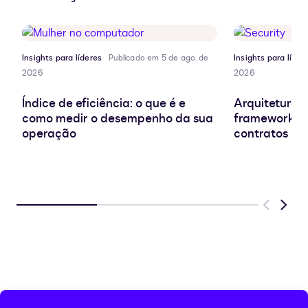
LinkedIn
a
Facebook
X
área
de
transferência
Insights para líderes
Publicado em 5 de ago. de
Insights para líder
2026
2026
Índice de eficiência: o que é e
Arquitetura d
como medir o desempenho da sua
frameworks e
operação
contratos
Previous
Next