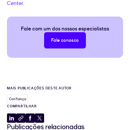
Center
.
Fale com um dos nossos especialistas
Fale conosco
MAIS PUBLICAÇÕES DESTE AUTOR
Confiança
COMPARTILHAR
Compartilhar
Copiar
Compartilhar
Compartilhar
Publicações relacionadas
no
para
no
no