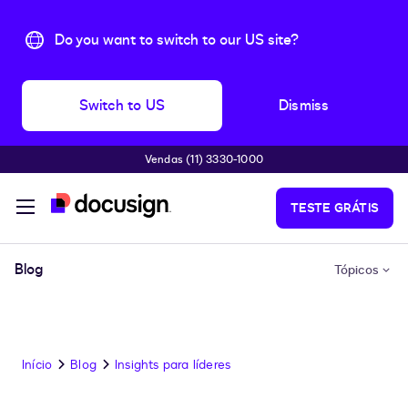
Do you want to switch to our US site?
Switch to US
Dismiss
Vendas (11) 3330-1000
Pular para o conteúdo principal
TESTE GRÁTIS
Blog
Tópicos
Início
Blog
Insights para líderes