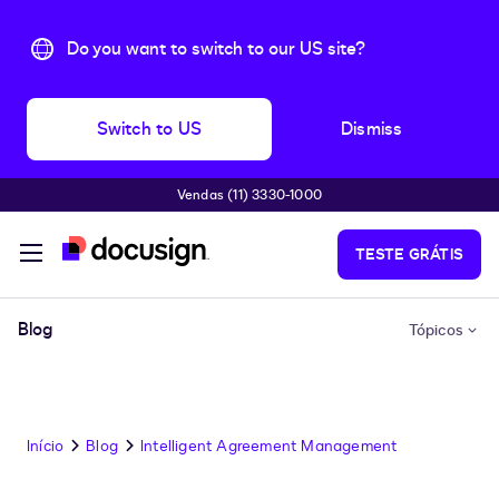
Do you want to switch to our US site?
Switch to US
Dismiss
Vendas (11) 3330-1000
Pular para o conteúdo principal
TESTE GRÁTIS
Blog
Tópicos
Início
Blog
Intelligent Agreement Management