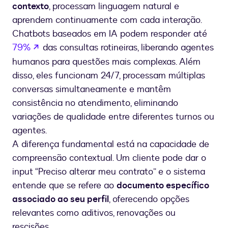
contexto
, processam linguagem natural e
aprendem continuamente com cada interação.
Chatbots baseados em IA podem responder até
se abre en una nueva pestaña
79%
das consultas rotineiras, liberando agentes
humanos para questões mais complexas. Além
disso, eles funcionam 24/7, processam múltiplas
conversas simultaneamente e mantêm
consistência no atendimento, eliminando
variações de qualidade entre diferentes turnos ou
agentes.
A diferença fundamental está na capacidade de
compreensão contextual. Um cliente pode dar o
input “Preciso alterar meu contrato” e o sistema
entende que se refere ao
documento específico
associado ao seu perfil
, oferecendo opções
relevantes como aditivos, renovações ou
rescisões.