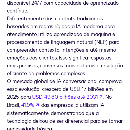
disponível 24/7 com capacidade de aprendizado
contínuo.
Diferentemente dos chatbots tradicionais
baseados em regras rígidas, a IA moderna para
atendimento utiliza aprendizado de máquina e
processamento de linguagem natural (NLP) para
compreender contexto, intenções e até mesmo
emoções dos clientes. Isso significa respostas
mais precisas, conversas mais naturais e resolução
eficiente de problemas complexos.
O mercado global de IA conversacional comprova
essa evolução: crescerá de USD 17 bilhões em
se abre en
2025 para
USD 49,80 bilhões até 2031
. No
se abre en una nueva pestaña
Brasil,
41,9%
das empresas já utilizam IA
sistematicamente, demonstrando que a
tecnologia deixou de ser diferencial para se tornar
necessidade básica.