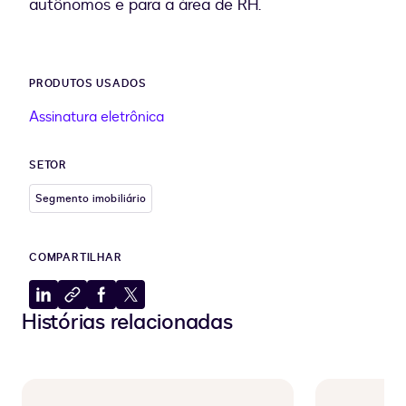
autônomos e para a área de RH.
PRODUTOS USADOS
Assinatura eletrônica
SETOR
Segmento imobiliário
COMPARTILHAR
Compartilhar
Copiar
Compartilhar
Compartilhar
Histórias relacionadas
no
para
no
no
LinkedIn
a
Facebook
X
área
de
transferência