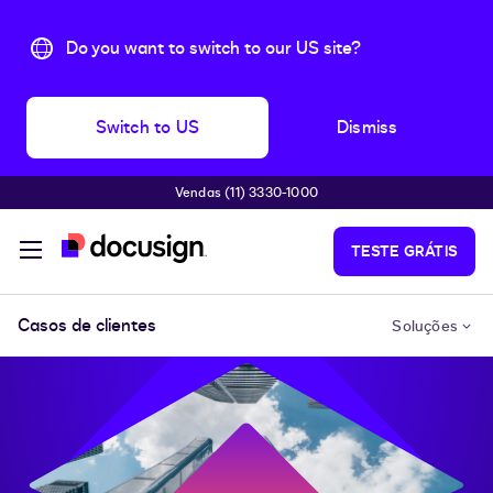
Do you want to switch to our US site?
Switch to US
Dismiss
Vendas (11) 3330-1000
Pular para o conteúdo principal
TESTE GRÁTIS
Casos de clientes
Soluções