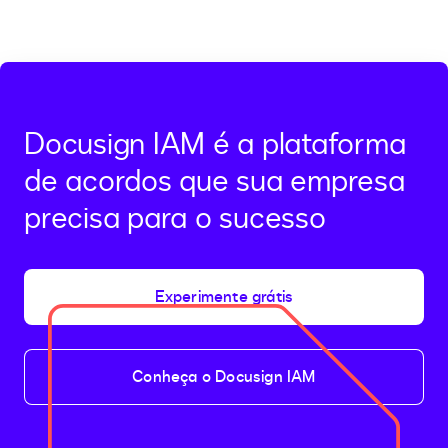
Docusign IAM é a plataforma
de acordos que sua empresa
precisa para o sucesso
Experimente grátis
Conheça o Docusign IAM