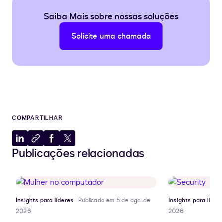
Saiba Mais sobre nossas soluções
Solicite uma chamada
COMPARTILHAR
Compartilhar
Copiar
Compartilhar
Compartilhar
Publicações relacionadas
no
para
no
no
LinkedIn
a
Facebook
X
área
de
transferência
Insights para líderes
Publicado em 5 de ago. de
Insights para líder
2026
2026