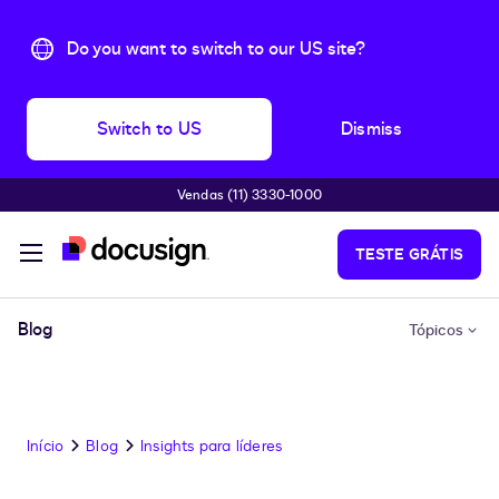
Do you want to switch to our US site?
Switch to US
Dismiss
Vendas (11) 3330-1000
Pular para o conteúdo principal
TESTE GRÁTIS
Blog
Tópicos
Início
Blog
Insights para líderes