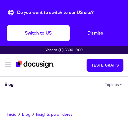
Do you want to switch to our US site?
Switch to US
Dismiss
Vendas (11) 3330-1000
Pular para o conteúdo principal
TESTE GRÁTIS
Blog
Tópicos
Início
Blog
Insights para líderes