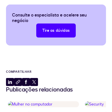
Consulte o especialista e acelere seu
negócio
Tire as dúvidas
COMPARTILHAR
Compartilhar
Copiar
Compartilhar
Compartilhar
Publicações relacionadas
no
para
no
no
LinkedIn
a
Facebook
X
área
de
transferência