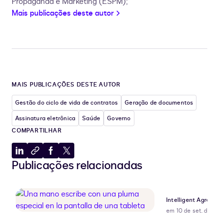
Propaganda e Marketing (ESPM);
Mais publicações deste autor
MAIS PUBLICAÇÕES DESTE AUTOR
Gestão do ciclo de vida de contratos
Geração de documentos
Assinatura eletrônica
Saúde
Governo
COMPARTILHAR
Compartilhar
Copiar
Compartilhar
Compartilhar
Publicações relacionadas
no
para
no
no
LinkedIn
a
Facebook
X
área
de
Intelligent Agre
transferência
em 10 de set. de 2