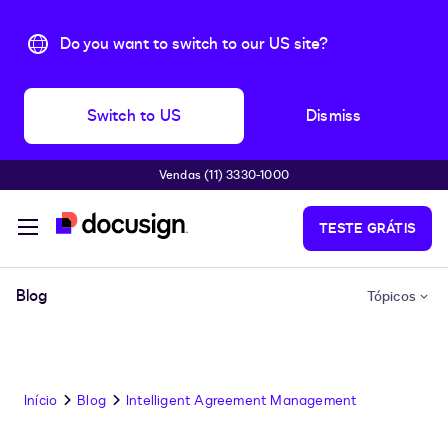
Do you want to switch to our US site?
Switch to US
Dismiss
Vendas (11) 3330-1000
Pular para o conteúdo principal
TESTE GRÁTIS
Blog
Tópicos
Início
Blog
Intelligent Agreement Management