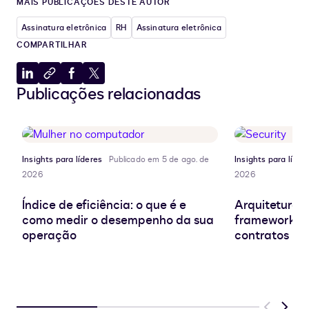
MAIS PUBLICAÇÕES DESTE AUTOR
Assinatura eletrônica
RH
Assinatura eletrônica
COMPARTILHAR
Compartilhar
Copiar
Compartilhar
Compartilhar
Publicações relacionadas
no
para
no
no
LinkedIn
a
Facebook
X
área
de
transferência
Insights para líderes
Publicado em 5 de ago. de
Insights para líder
2026
2026
Índice de eficiência: o que é e
Arquitetura d
como medir o desempenho da sua
frameworks e
operação
contratos