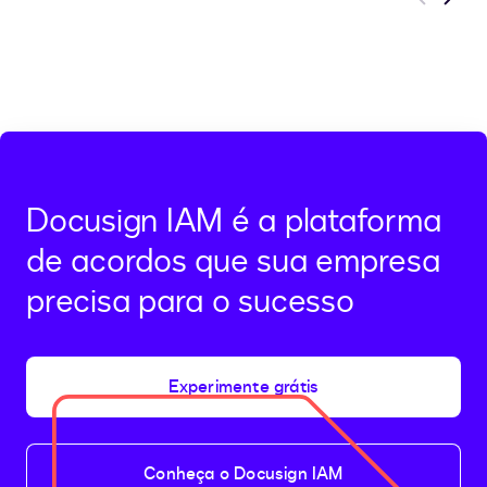
Previous
Next
Docusign IAM é a plataforma
de acordos que sua empresa
precisa para o sucesso
Experimente grátis
Conheça o Docusign IAM