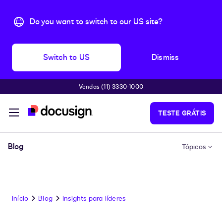
Do you want to switch to our US site?
Switch to US
Dismiss
Vendas (11) 3330-1000
Pular para o conteúdo principal
TESTE GRÁTIS
Blog
Tópicos
Início
Blog
Insights para líderes