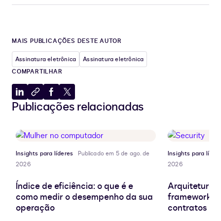
MAIS PUBLICAÇÕES DESTE AUTOR
Assinatura eletrônica
Assinatura eletrônica
COMPARTILHAR
Compartilhar
Copiar
Compartilhar
Compartilhar
Publicações relacionadas
no
para
no
no
LinkedIn
a
Facebook
X
área
de
transferência
Insights para líderes
Publicado em 5 de ago. de
Insights para líder
2026
2026
Índice de eficiência: o que é e
Arquitetura d
como medir o desempenho da sua
frameworks e
operação
contratos