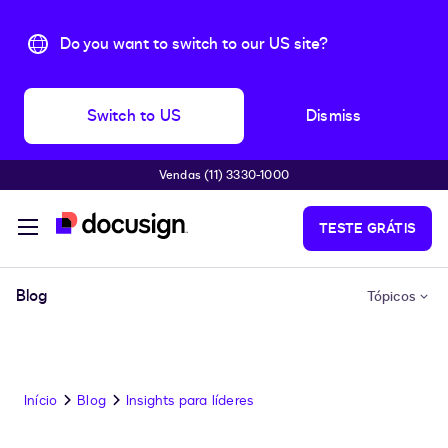
Do you want to switch to our US site?
Switch to US
Dismiss
Vendas (11) 3330-1000
Pular para o conteúdo principal
TESTE GRÁTIS
Blog
Tópicos
Início
Blog
Insights para líderes