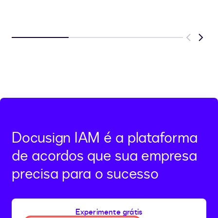
Previous
Next
Docusign IAM é a plataforma
de acordos que sua empresa
precisa para o sucesso
Experimente grátis