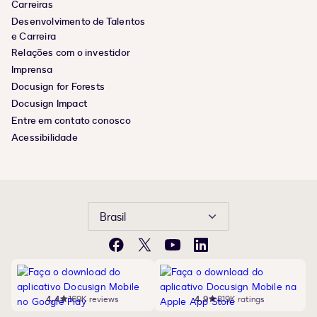
Carreiras
Desenvolvimento de Talentos
e Carreira
Relações com o investidor
Imprensa
Docusign for Forests
Docusign Impact
Entre em contato conosco
Acessibilidade
Brasil
Facebook
X
YouTube
LinkedIn
4,4
169K reviews
4,9
819K ratings