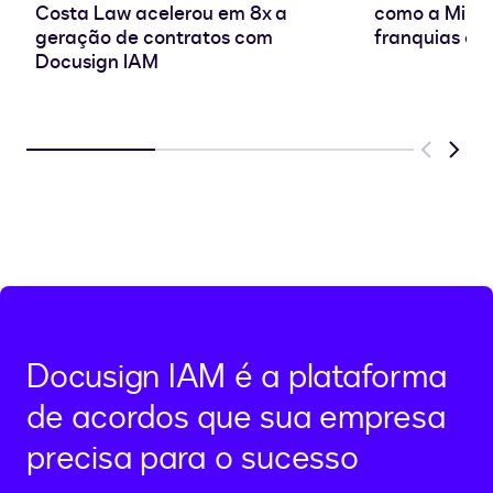
Costa Law acelerou em 8x a
como a Milky
geração de contratos com
franquias co
Docusign IAM
Previous
Next
Docusign IAM é a plataforma
de acordos que sua empresa
precisa para o sucesso