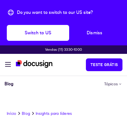
Do you want to switch to our US site?
Switch to US
Dismiss
Vendas (11) 3330-1000
Pular para o conteúdo principal
TESTE GRÁTIS
Blog
Tópicos
Início
Blog
Insights para líderes