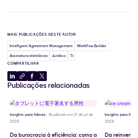
MAIS PUBLICAÇÕES DESTE AUTOR
Intelligent Agreement Management
Workflow Builder
Assinatura eletrônica
Jurídico
TI
COMPARTILHAR
Compartilhar
Copiar
Compartilhar
Compartilhar
Publicações relacionadas
no
para
no
no
LinkedIn
a
Facebook
X
área
de
transferência
Insights para líderes
Atualizado em 21 de jul. de
Insights para líder
2026
2026
Da burocracia à eficiência: como a
Da reinvençã