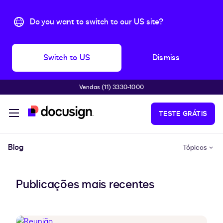
Do you want to switch to our US site?
Switch to US
Dismiss
Vendas (11) 3330-1000
Pular para o conteúdo principal
TESTE GRÁTIS
Blog
Tópicos
Publicações mais recentes