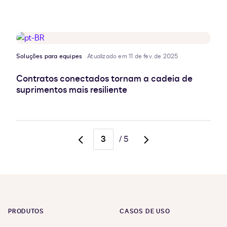
Soluções para equipes
Atualizado em 11 de fev. de 2025
Contratos conectados tornam a cadeia de
suprimentos mais resiliente
/
5
Go
Go
to
to
previous
next
page,
page,
page
page
2
4
PRODUTOS
CASOS DE USO