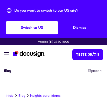
Do you want to switch to our US site?
Switch to US
Dismiss
Vendas (11) 3330-1000
Pular para o conteúdo principal
TESTE GRÁTIS
Blog
Tópicos
Início
Blog
Insights para líderes