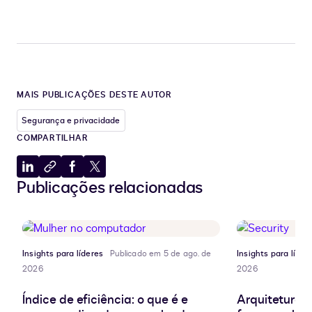
MAIS PUBLICAÇÕES DESTE AUTOR
Segurança e privacidade
COMPARTILHAR
Compartilhar
Copiar
Compartilhar
Compartilhar
Publicações relacionadas
no
para
no
no
LinkedIn
a
Facebook
X
área
de
transferência
Insights para líderes
Publicado em 5 de ago. de
Insights para líder
2026
2026
Índice de eficiência: o que é e
Arquitetura d