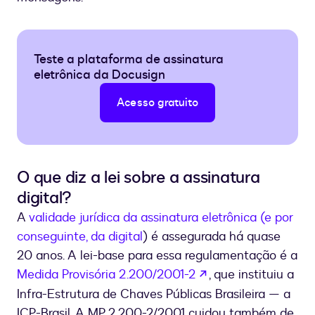
Teste a plataforma de assinatura
eletrônica da Docusign
Acesso gratuito
O que diz a lei sobre a assinatura
digital?
A
validade jurídica da assinatura eletrônica (e por
conseguinte, da digital
) é assegurada há quase
20 anos. A lei-base para essa regulamentação é a
se abre en una nu
Medida Provisória 2.200/2001-2
, que instituiu a
Infra-Estrutura de Chaves Públicas Brasileira — a
ICP-Brasil. A MP 2.200-2/2001 cuidou também de