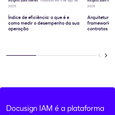
Insights para líderes
Publicado em 5 de ago. de
Insights para líder
2026
2026
Índice de eficiência: o que é e
Arquitetura d
como medir o desempenho da sua
frameworks e
operação
contratos
Previous
Next
Docusign IAM é a plataforma