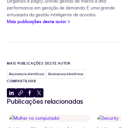
(orgânico e pago), unindo gestão de marca à alta
performance em geração de demanda. E uma grande
entusiasta da gestão inteligente de acordos.
Mais publicações deste autor
MAIS PUBLICAÇÕES DESTE AUTOR
Assinatura eletrônica
Assinatura eletrônica
COMPARTILHAR
Compartilhar
Copiar
Compartilhar
Compartilhar
Publicações relacionadas
no
para
no
no
LinkedIn
a
Facebook
X
área
de
transferência