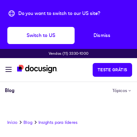
Do you want to switch to our US site?
Switch to US
Dismiss
Vendas (11) 3330-1000
Pular para o conteúdo principal
TESTE GRÁTIS
Blog
Tópicos
Início
Blog
Insights para líderes