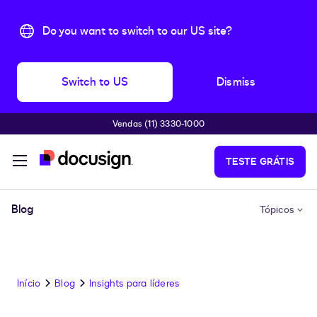
Do you want to switch to our US site?
Switch to US
Dismiss
Vendas (11) 3330-1000
Pular para o conteúdo principal
TESTE GRÁTIS
Blog
Tópicos
Início
Blog
Insights para líderes